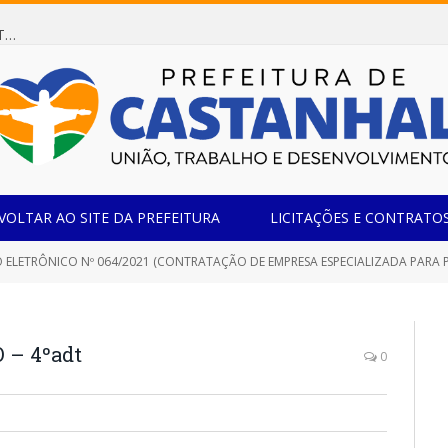
Dispensa de Licitação 078/2026 (AQUISIÇÃO DE AGENTE REDUTOR LÍQUIDO AUTOMOTIVO – ARLA 32, PARA ATENDER A FROTA OFICIAL DE VEÍCULOS DA SECRETARIA MUNICIPAL DE EDUCAÇÃO DO MUNICÍPIO DE CASTANHAL/PA)
VOLTAR AO SITE DA PREFEITURA
LICITAÇÕES E CONTRATO
TRÔNICO Nº 064/2021 (CONTRATAÇÃO DE EMPRESA ESPECIALIZADA PARA PRESTAÇÃO DE SERVIÇOS DE TRANSPORTE ESCOLAR PAR
– 4ºadt
0