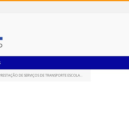
S
A ALUNOS EM ZONEAMENTO RURAL DA REDE MUNICIPAL E ESTADUAL DE ENSINO)