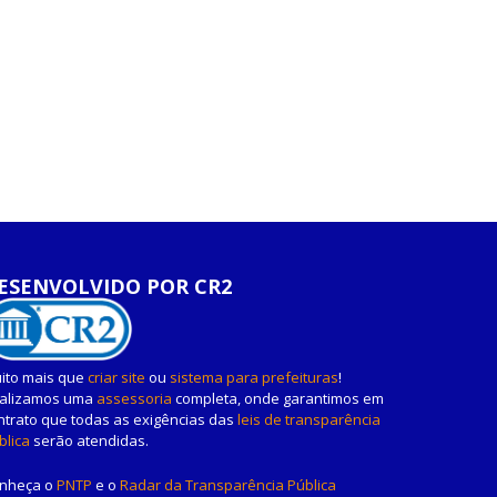
ESENVOLVIDO POR CR2
ito mais que
criar site
ou
sistema para prefeituras
!
alizamos uma
assessoria
completa, onde garantimos em
ntrato que todas as exigências das
leis de transparência
blica
serão atendidas.
nheça o
PNTP
e o
Radar da Transparência Pública