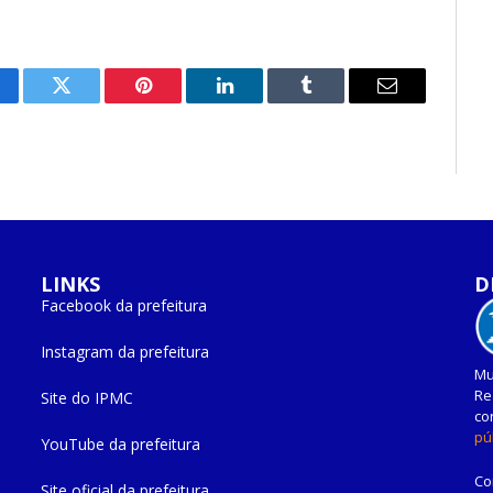
cebook
Twitter
Pinterest
O
Tumblr
E-
LinkedIn
mail
LINKS
D
Facebook da prefeitura
Instagram da prefeitura
Mu
Re
Site do IPMC
co
pú
YouTube da prefeitura
Co
Site oficial da prefeitura