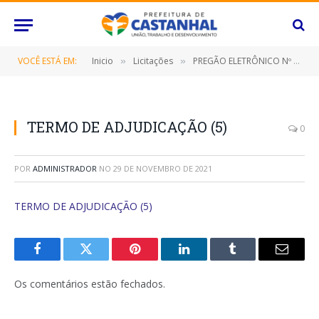
VOCÊ ESTÁ EM:
Inicio
Licitações
PREGÃO ELETRÔNICO Nº 064/2021 (CONTRATAÇÃO DE EMPRESA ESPECIALIZADA PARA PRESTAÇÃO DE SERVIÇOS DE TRANSPORTE ESCOLAR PARA ALUNOS EM ZONEAMENTO RURAL DA REDE MUNICIPAL E ESTADUAL DE ENSINO)
»
»
TERMO DE ADJUDICAÇÃO (5)
0
POR
ADMINISTRADOR
NO
29 DE NOVEMBRO DE 2021
TERMO DE ADJUDICAÇÃO (5)
Facebook
Twitter
Pinterest
O
Tumblr
E-
LinkedIn
mail
Os comentários estão fechados.