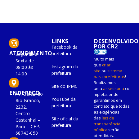
LINKS
DESENVOLVIDO
POR CR2
Facebook da
ATENDIMENTO
prefeitura
Segunda à
Muito mais
Sexta de
que
criar
Instagram da
08:00 às
site
ou
sistema
prefeitura
14:00
para prefeituras
!
Realizamos
Site do IPMC
uma
assessoria
co
ENDEREÇO
Av. Barão do
mpleta, onde
YouTube da
Rio Branco,
garantimos em
prefeitura
contrato que todas
2232.
as exigências
Centro –
das
leis de
Site oficial da
Castanhal –
transparência
prefeitura
Pará – CEP:
pública
serão
68743-050
atendidas.