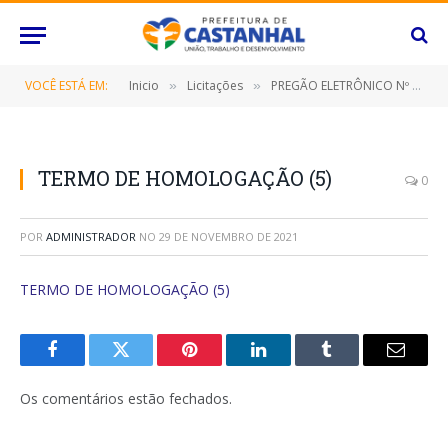
VOCÊ ESTÁ EM:
Inicio
Licitações
PREGÃO ELETRÔNICO Nº 064/2021 (CONTRATAÇÃO DE EMPRESA ESPECIALIZADA PARA PRESTAÇÃO DE SERVIÇOS DE TRANSPORTE ESCOLAR PARA ALUNOS EM ZONEAMENTO RURAL DA REDE MUNICIPAL E ESTADUAL DE ENSINO)
»
»
TERMO DE HOMOLOGAÇÃO (5)
0
POR
ADMINISTRADOR
NO
29 DE NOVEMBRO DE 2021
TERMO DE HOMOLOGAÇÃO (5)
Facebook
Twitter
Pinterest
O
Tumblr
E-
LinkedIn
mail
Os comentários estão fechados.