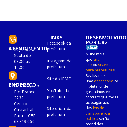
LINKS
DESENVOLVIDO
POR CR2
Facebook da
ATENDIMENTO
prefeitura
Segunda à
Muito mais
Sexta de
que
criar
Instagram da
08:00 às
site
ou
sistema
prefeitura
14:00
para prefeituras
!
Realizamos
Site do IPMC
uma
assessoria
co
ENDEREÇO
Av. Barão do
mpleta, onde
YouTube da
Rio Branco,
garantimos em
prefeitura
contrato que todas
2232.
as exigências
Centro –
das
leis de
Site oficial da
Castanhal –
transparência
prefeitura
Pará – CEP:
pública
serão
68743-050
atendidas.