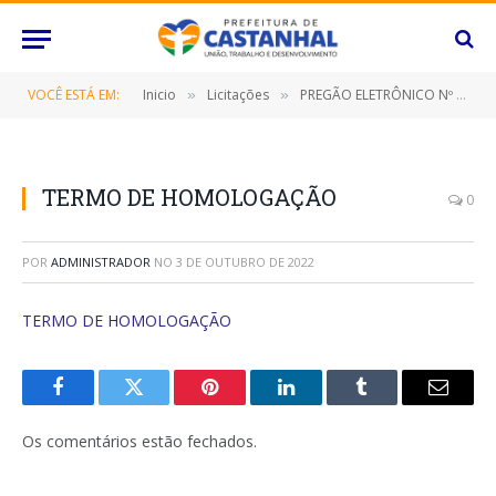
VOCÊ ESTÁ EM:
Inicio
Licitações
PREGÃO ELETRÔNICO Nº 067/2022-SRP (CONTRATAÇÃO DE EMPRESA ESPECIALIZADA NO FORNECIMENTO DE MÓVEIS E ELETRODOMÉSTICOS)
»
»
TERMO DE HOMOLOGAÇÃO
0
POR
ADMINISTRADOR
NO
3 DE OUTUBRO DE 2022
TERMO DE HOMOLOGAÇÃO
Facebook
Twitter
Pinterest
O
Tumblr
E-
LinkedIn
mail
Os comentários estão fechados.