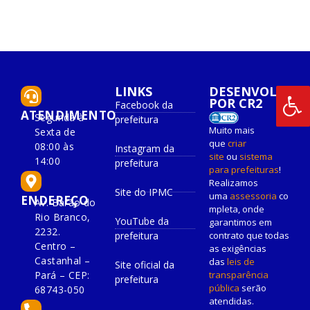
LINKS
DESENVOLVIDO
POR CR2
Facebook da
ATENDIMENTO
Segunda à
prefeitura
Muito mais
Sexta de
que
criar
08:00 às
Instagram da
site
ou
sistema
14:00
prefeitura
para prefeituras
!
Realizamos
Site do IPMC
uma
assessoria
co
ENDEREÇO
Av. Barão do
mpleta, onde
Rio Branco,
YouTube da
garantimos em
2232.
prefeitura
contrato que todas
Centro –
as exigências
Castanhal –
das
leis de
Site oficial da
Pará – CEP:
transparência
prefeitura
pública
serão
68743-050
atendidas.