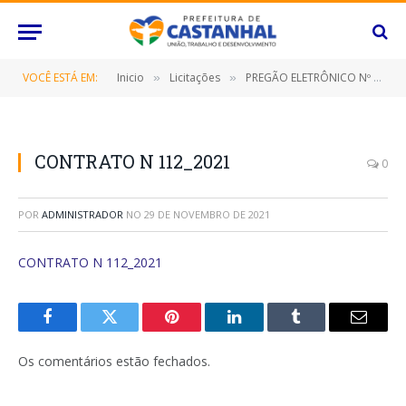
VOCÊ ESTÁ EM:
Inicio
Licitações
PREGÃO ELETRÔNICO Nº 068/2021-SRP (CONTRATAÇÃO DE EMPRESA ESPECIALIZADA PARA PRESTAÇÃO DE SERVIÇOS DE INSTALAÇÃO, ATIVAÇÃO, OPERAÇÃO E MANUTENÇÃO DE PONTOS DE CONEXÕES)
»
»
CONTRATO N 112_2021
0
POR
ADMINISTRADOR
NO
29 DE NOVEMBRO DE 2021
CONTRATO N 112_2021
Facebook
Twitter
Pinterest
O
Tumblr
E-
LinkedIn
mail
Os comentários estão fechados.