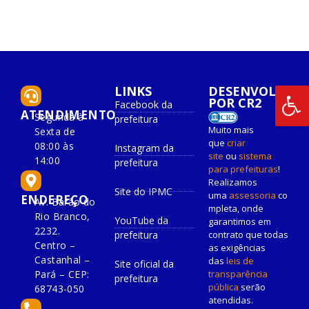
LINKS
DESENVOLVIDO
POR CR2
Facebook da
ATENDIMENTO
Segunda à
prefeitura
Muito mais
Sexta de
que
criar
08:00 às
Instagram da
site
ou
sistema
14:00
prefeitura
para prefeituras
!
Realizamos
Site do IPMC
uma
assessoria
co
ENDEREÇO
Av. Barão do
mpleta, onde
Rio Branco,
YouTube da
garantimos em
2232.
prefeitura
contrato que todas
Centro –
as exigências
Castanhal –
das
leis de
Site oficial da
Pará – CEP:
transparência
prefeitura
pública
serão
68743-050
atendidas.