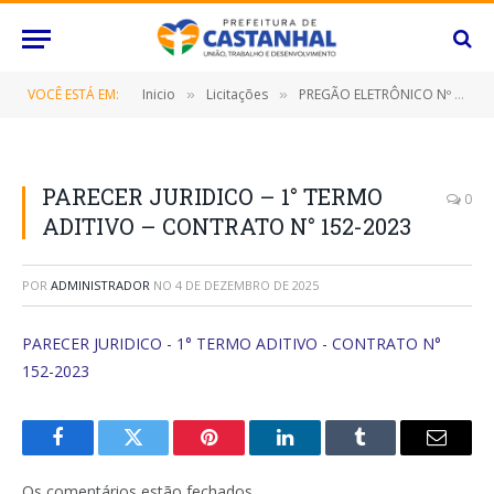
VOCÊ ESTÁ EM:
Inicio
Licitações
PREGÃO ELETRÔNICO Nº 068/2022 (CONTRATAÇÃO DE EMPRESA ESPECIALIZADA PARA PRESTAÇÃO DE SERVIÇO DE HOSPEDAGEM, INCLUINDO CAFÉ DA MANHÃ, EM APARTAMENTOS SIMPLES, DUPLO E TRIPLO, EM HOTÉIS ATÉ QUATRO ESTRELAS, DESTINADO AO ATENDIMENTO DAS DIVERSAS SECRETARIAS/FUNDOS MUNICIPAIS, BEM COMO O INSTITUTO DE PREVIDÊNCIA DESTE MUNICÍPIO DE CASTANHAL/PARÁ)
»
»
PARECER JURIDICO – 1° TERMO
0
ADITIVO – CONTRATO N° 152-2023
POR
ADMINISTRADOR
NO
4 DE DEZEMBRO DE 2025
PARECER JURIDICO - 1° TERMO ADITIVO - CONTRATO N°
152-2023
Facebook
Twitter
Pinterest
O
Tumblr
E-
LinkedIn
mail
Os comentários estão fechados.