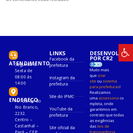
LINKS
DESENVOLVIDO
POR CR2
Facebook da
ATENDIMENTO
Segunda à
prefeitura
Muito mais
Sexta de
que
criar
08:00 às
Instagram da
site
ou
sistema
14:00
prefeitura
para prefeituras
!
Realizamos
Site do IPMC
uma
assessoria
co
ENDEREÇO
Av. Barão do
mpleta, onde
Rio Branco,
YouTube da
garantimos em
2232.
prefeitura
contrato que todas
Centro –
as exigências
Castanhal –
das
leis de
Site oficial da
Pará – CEP:
transparência