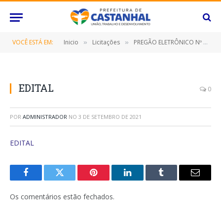
VOCÊ ESTÁ EM:
Inicio
Licitações
PREGÃO ELETRÔNICO Nº 071/2021 (CONTRATAÇÃO DE EMPRESA ESPECIALIZADA PARA FORNECIMENTO DE HORTIFRUTIGRANJEIROS, DESTINADO A ATENDER AS NECESSIDADES DA SECRETARIA MUNICIPAL DE ASSISTÊNCIA SOCIAL)
»
»
EDITAL
0
POR
ADMINISTRADOR
NO
3 DE SETEMBRO DE 2021
EDITAL
Facebook
Twitter
Pinterest
O
Tumblr
E-
LinkedIn
mail
Os comentários estão fechados.