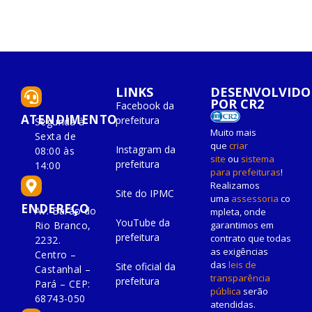
LINKS
DESENVOLVIDO
POR CR2
Facebook da
ATENDIMENTO
prefeitura
Segunda à
Muito mais
Sexta de
que
criar
Instagram da
08:00 às
site
ou
sistema
prefeitura
14:00
para prefeituras
!
Realizamos
Site do IPMC
uma
assessoria
co
ENDEREÇO
Av. Barão do
mpleta, onde
YouTube da
Rio Branco,
garantimos em
prefeitura
contrato que todas
2232.
as exigências
Centro –
das
leis de
Site oficial da
Castanhal –
transparência
prefeitura
Pará – CEP:
pública
serão
68743-050
atendidas.