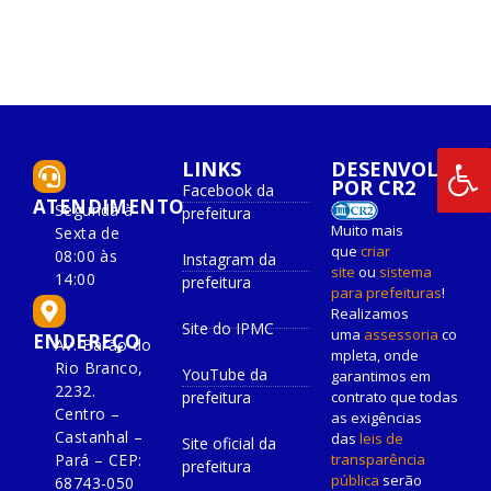
LINKS
DESENVOLVIDO
POR CR2
Facebook da
ATENDIMENTO
Segunda à
prefeitura
Muito mais
Sexta de
que
criar
08:00 às
Instagram da
site
ou
sistema
14:00
prefeitura
para prefeituras
!
Realizamos
Site do IPMC
uma
assessoria
co
ENDEREÇO
Av. Barão do
mpleta, onde
Rio Branco,
YouTube da
garantimos em
2232.
prefeitura
contrato que todas
Centro –
as exigências
Castanhal –
das
leis de
Site oficial da
Pará – CEP:
transparência
prefeitura
pública
serão
68743-050