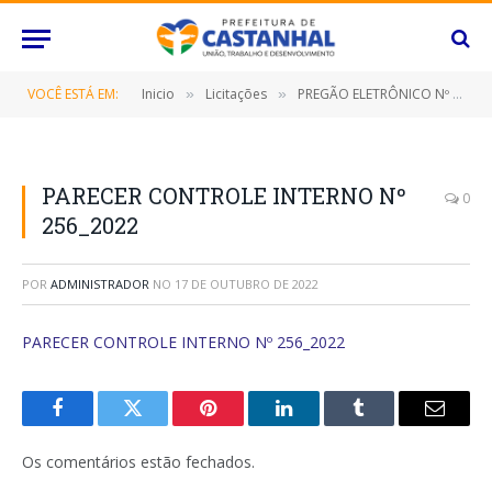
VOCÊ ESTÁ EM:
Inicio
Licitações
PREGÃO ELETRÔNICO Nº 071/2022-SRP (CONTRATAÇÃO DE EMPRESA ESPECIALIZADA NA PRESTAÇÃO DE SERVIÇOS DE AGENCIAMENTO DE VIAGENS PARA O FORNECIMENTO DE PASSAGENS AÉREAS NACIONAIS E SERVIÇOS DE HOSPEDAGEM, PASSAGENS RODOVIÁRIAS (INTERESTADUAIS, INTERMUNICIPAIS E MUNICIPAIS), COMPREENDENDO OS SERVIÇOS DE: RESERVA, EMISSÃO, MARCAÇÃO, REMARCAÇÃO E CANCELAMENTO)
»
»
PARECER CONTROLE INTERNO Nº
0
256_2022
POR
ADMINISTRADOR
NO
17 DE OUTUBRO DE 2022
PARECER CONTROLE INTERNO Nº 256_2022
Facebook
Twitter
Pinterest
O
Tumblr
E-
LinkedIn
mail
Os comentários estão fechados.