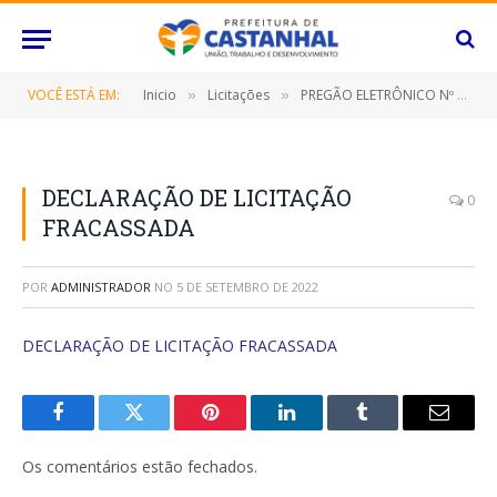
VOCÊ ESTÁ EM:
Inicio
Licitações
PREGÃO ELETRÔNICO Nº 072/2022-SRP (CONTRATAÇÃO DE EMPRESA ESPECIALIZADA PARA FORNECIMENTO DE LUBRIFICANTES)
»
»
DECLARAÇÃO DE LICITAÇÃO
0
FRACASSADA
POR
ADMINISTRADOR
NO
5 DE SETEMBRO DE 2022
DECLARAÇÃO DE LICITAÇÃO FRACASSADA
Facebook
Twitter
Pinterest
O
Tumblr
E-
LinkedIn
mail
Os comentários estão fechados.