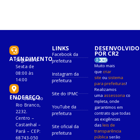
LINKS
DESENVOLVIDO
POR CR2
Facebook da
ATENDIMENTO
Segunda à
prefeitura
Muito mais
Sexta de
que
criar
08:00 às
Instagram da
site
ou
sistema
14:00
prefeitura
para prefeituras
!
Realizamos
Site do IPMC
uma
assessoria
co
ENDEREÇO
Av. Barão do
mpleta, onde
Rio Branco,
YouTube da
garantimos em
2232.
prefeitura
contrato que todas
Centro –
as exigências
Castanhal –
das
leis de
Site oficial da
Pará – CEP:
transparência
prefeitura
pública
serão
68743-050