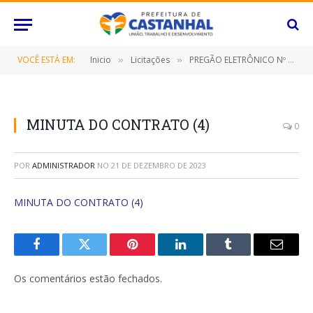
VOCÊ ESTÁ EM:
Inicio
Licitações
PREGÃO ELETRÔNICO Nº 075/2023-SRP (CONTRATAÇÃO DE EMPRESA ESPECIALIZADA PARA FORNECIMENTO DE CARTUCHO E TONNER, DESTINADO A ATENDER AS NECESSIDADES DAS DIVERSAS SECRETARIAS/FUNDOS DO MUNICÍPIO DE CASTANHAL/PA POR UM PERÍODO DE 12 (DOZE) MESES)
»
»
MINUTA DO CONTRATO (4)
0
POR
ADMINISTRADOR
NO
21 DE DEZEMBRO DE 2023
MINUTA DO CONTRATO (4)
Facebook
Twitter
Pinterest
O
Tumblr
E-
LinkedIn
mail
Os comentários estão fechados.