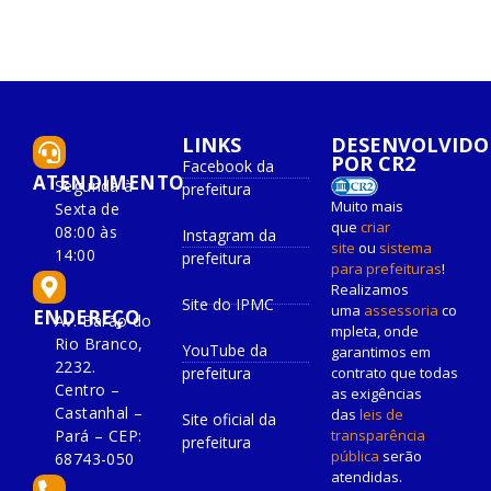
LINKS
DESENVOLVIDO
POR CR2
Facebook da
ATENDIMENTO
Segunda à
prefeitura
Muito mais
Sexta de
que
criar
08:00 às
Instagram da
site
ou
sistema
14:00
prefeitura
para prefeituras
!
Realizamos
Site do IPMC
uma
assessoria
co
ENDEREÇO
Av. Barão do
mpleta, onde
Rio Branco,
YouTube da
garantimos em
2232.
prefeitura
contrato que todas
Centro –
as exigências
Castanhal –
das
leis de
Site oficial da
Pará – CEP:
transparência
prefeitura
pública
serão
68743-050
atendidas.