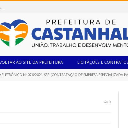
Dispensa de Licitação 078/2026 (AQUISIÇÃO DE AGENTE REDUTOR LÍQUIDO AUTOMOTIVO – ARLA 32, PARA ATENDER A FROTA OFICIAL DE VEÍCULOS DA SECRETARIA MUNICIPAL DE EDUCAÇÃO DO MUNICÍPIO DE CASTANHAL/PA)
VOLTAR AO SITE DA PREFEITURA
LICITAÇÕES E CONTRATO
LETRÔNICO Nº 076/2021-SRP (CONTRATAÇÃO DE EMPRESA ESPECIALIZADA PARA FORNECIMENTO E
0