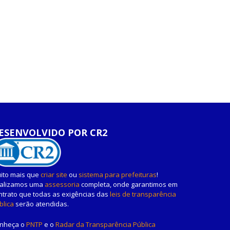
ESENVOLVIDO POR CR2
ito mais que
criar site
ou
sistema para prefeituras
!
alizamos uma
assessoria
completa, onde garantimos em
ntrato que todas as exigências das
leis de transparência
blica
serão atendidas.
nheça o
PNTP
e o
Radar da Transparência Pública