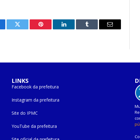
cebook
Twitter
Pinterest
O
Tumblr
E-
LinkedIn
mail
LINKS
D
Facebook da prefeitura
Instagram da prefeitura
Mu
Re
Site do IPMC
co
pú
YouTube da prefeitura
Co
Site oficial da prefeitura