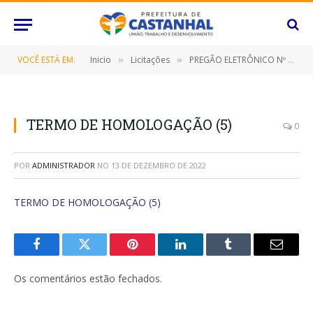
VOCÊ ESTÁ EM:
Inicio
Licitações
PREGÃO ELETRÔNICO Nº 077/2022-SRP (CONTRATAÇÃO DE EMPRESA ESPECIALIZADA NO FORNECIMENTO DE ROÇADEIRA, EQUIPAMENTOS, FERRAMENTAS E PEÇAS DE ROÇAGEM E AFINS)
»
»
TERMO DE HOMOLOGAÇÃO (5)
0
POR
ADMINISTRADOR
NO
13 DE DEZEMBRO DE 2022
TERMO DE HOMOLOGAÇÃO (5)
Facebook
Twitter
Pinterest
O
Tumblr
E-
LinkedIn
mail
Os comentários estão fechados.