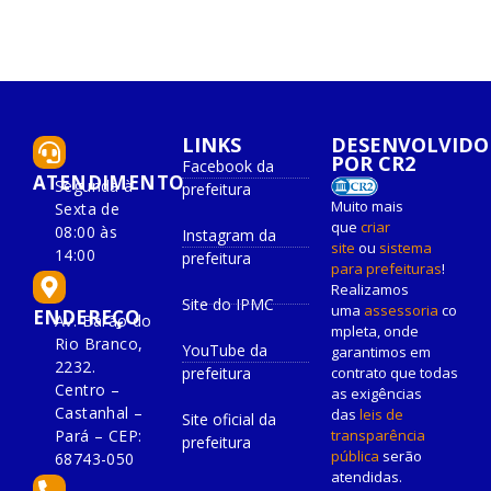
LINKS
DESENVOLVIDO
POR CR2
Facebook da
ATENDIMENTO
Segunda à
prefeitura
Muito mais
Sexta de
que
criar
08:00 às
Instagram da
site
ou
sistema
14:00
prefeitura
para prefeituras
!
Realizamos
Site do IPMC
uma
assessoria
co
ENDEREÇO
Av. Barão do
mpleta, onde
Rio Branco,
YouTube da
garantimos em
2232.
prefeitura
contrato que todas
Centro –
as exigências
Castanhal –
das
leis de
Site oficial da
Pará – CEP:
transparência
prefeitura
pública
serão
68743-050
atendidas.