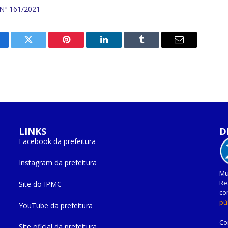
º 161/2021
cebook
Twitter
Pinterest
O
Tumblr
E-
LinkedIn
mail
LINKS
D
Facebook da prefeitura
Instagram da prefeitura
Mu
Re
Site do IPMC
co
pú
YouTube da prefeitura
Co
Site oficial da prefeitura