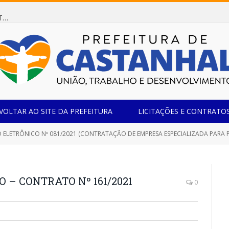
Dispensa de Licitação 078/2026 (AQUISIÇÃO DE AGENTE REDUTOR LÍQUIDO AUTOMOTIVO – ARLA 32, PARA ATENDER A FROTA OFICIAL DE VEÍCULOS DA SECRETARIA MUNICIPAL DE EDUCAÇÃO DO MUNICÍPIO DE CASTANHAL/PA)
VOLTAR AO SITE DA PREFEITURA
LICITAÇÕES E CONTRATO
TRÔNICO Nº 081/2021 (CONTRATAÇÃO DE EMPRESA ESPECIALIZADA PARA PRESTAÇÃO DE SERVIÇOS DE INSTALAÇÃO, AT
 – CONTRATO Nº 161/2021
0