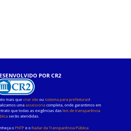
ESENVOLVIDO POR CR2
ito mais que
criar site
ou
sistema para prefeituras
!
alizamos uma
assessoria
completa, onde garantimos em
ntrato que todas as exigências das
leis de transparência
blica
serão atendidas.
nheça o
PNTP
e o
Radar da Transparência Pública