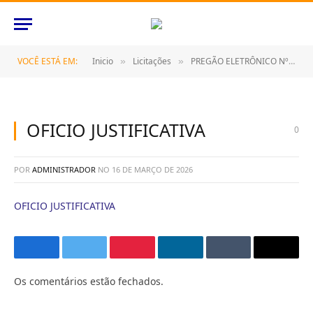
VOCÊ ESTÁ EM:
Inicio
Licitações
PREGÃO ELETRÔNICO Nº 081/2021 (CONTRATAÇÃO DE EMPRESA ESPECIALIZADA PARA PRESTAÇÃO DE SERVIÇOS DE INSTALAÇÃO, ATIVAÇÃO, OPERAÇÃO E MANUTENÇÃO DE PONTOS DE CONEXÕES DE INTERNET)
»
»
OFICIO JUSTIFICATIVA
0
POR
ADMINISTRADOR
NO
16 DE MARÇO DE 2026
OFICIO JUSTIFICATIVA
Facebook
Twitter
Pinterest
O
Tumblr
E-
LinkedIn
mail
Os comentários estão fechados.