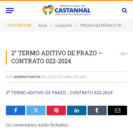
VOCÊ ESTÁ EM:
Inicio
Licitações
PREGÃO ELETRÔNICO Nº 081/2023-SRP (CONTRATAÇÃO DE EMPRESA PARA PRESTAÇÃO DE SERVIÇO DE CONTROLE DE PRAGAS E VETORES INCLUINDO: DESINSETIZAÇÃO, DESRATIZAÇÃO E CONTROLE DE POMBOS E MORCEGOS, DESTINADOS A ATENDER AS DIVERSAS SECRETARIAS/FUNDOS MUNICIPAIS, BEM COMO, O INSTITUTO DE PREVIDÊNCIA DESTE MUNICÍPIO DE CASTANHAL/PARÁ)
»
»
2° TERMO ADITIVO DE PRAZO –
0
CONTRATO 022-2024
POR
ADMINISTRADOR
NO
14 DE OUTUBRO DE 2025
2° TERMO ADITIVO DE PRAZO - CONTRATO 022-2024
Facebook
Twitter
Pinterest
O
Tumblr
E-
LinkedIn
mail
Os comentários estão fechados.