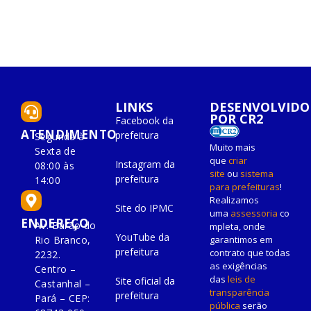
LINKS
DESENVOLVIDO
POR CR2
Facebook da
ATENDIMENTO
prefeitura
Segunda à
Muito mais
Sexta de
que
criar
Instagram da
08:00 às
site
ou
sistema
prefeitura
14:00
para prefeituras
!
Realizamos
Site do IPMC
uma
assessoria
co
ENDEREÇO
Av. Barão do
mpleta, onde
YouTube da
Rio Branco,
garantimos em
prefeitura
contrato que todas
2232.
as exigências
Centro –
das
leis de
Site oficial da
Castanhal –
transparência
prefeitura
Pará – CEP:
pública
serão