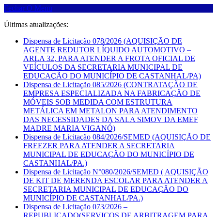
Fechar O Menu
Últimas atualizações:
Dispensa de Licitação 078/2026 (AQUISIÇÃO DE
AGENTE REDUTOR LÍQUIDO AUTOMOTIVO –
ARLA 32, PARA ATENDER A FROTA OFICIAL DE
VEÍCULOS DA SECRETARIA MUNICIPAL DE
EDUCAÇÃO DO MUNICÍPIO DE CASTANHAL/PA)
Dispensa de Licitação 085/2026 (CONTRATAÇÃO DE
EMPRESA ESPECIALIZADA NA FABRICAÇÃO DE
MÓVEIS SOB MEDIDA COM ESTRUTURA
METÁLICA EM METALON PARA ATENDIMENTO
DAS NECESSIDADES DA SALA SIMOV DA EMEF
MADRE MARIA VIGANÓ)
Dispensa de Licitação 084/2026/SEMED (AQUISIÇÃO DE
FREEZER PARA ATENDER A SECRETARIA
MUNICIPAL DE EDUCAÇÃO DO MUNICÍPIO DE
CASTANHAL/PA.)
Dispensa de Licitação N°080/2026/SEMED ( AQUISIÇÃO
DE KIT DE MERENDA ESCOLAR PARA ATENDER A
SECRETARIA MUNICIPAL DE EDUCAÇÃO DO
MUNICÍPIO DE CASTANHAL/PA.)
Dispensa de Licitação 073/2026 –
REPUBLICADO(SERVIÇOS DE ARBITRAGEM PARA