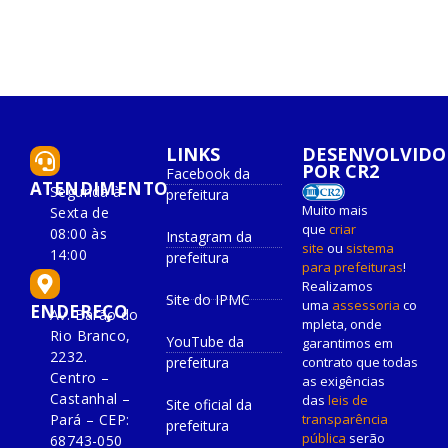
LINKS
DESENVOLVIDO
POR CR2
Facebook da
ATENDIMENTO
Segunda à
prefeitura
Muito mais
Sexta de
que
criar
08:00 às
Instagram da
site
ou
sistema
14:00
prefeitura
para prefeituras
!
Realizamos
Site do IPMC
uma
assessoria
co
ENDEREÇO
Av. Barão do
mpleta, onde
Rio Branco,
YouTube da
garantimos em
2232.
prefeitura
contrato que todas
Centro –
as exigências
Castanhal –
das
leis de
Site oficial da
Pará – CEP:
transparência
prefeitura
pública
serão
68743-050