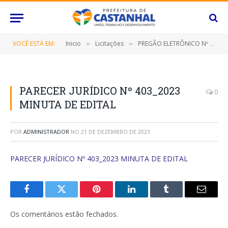
VOCÊ ESTÁ EM:
Inicio
Licitações
PREGÃO ELETRÔNICO Nº 081/2023-SRP (CONTRATAÇÃO DE EMPRESA PARA PRESTAÇÃO DE SERVIÇO DE CONTROLE DE PRAGAS E VETORES INCLUINDO: DESINSETIZAÇÃO, DESRATIZAÇÃO E CONTROLE DE POMBOS E MORCEGOS, DESTINADOS A ATENDER AS DIVERSAS SECRETARIAS/FUNDOS MUNICIPAIS, BEM COMO, O INSTITUTO DE PREVIDÊNCIA DESTE MUNICÍPIO DE CASTANHAL/PARÁ)
»
»
PARECER JURÍDICO Nº 403_2023
0
MINUTA DE EDITAL
POR
ADMINISTRADOR
NO
21 DE DEZEMBRO DE 2023
PARECER JURÍDICO Nº 403_2023 MINUTA DE EDITAL
Facebook
Twitter
Pinterest
O
Tumblr
E-
LinkedIn
mail
Os comentários estão fechados.