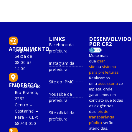
LINKS
DESENVOLVIDO
POR CR2
Facebook da
ATENDIMENTO
Segunda à
prefeitura
Muito mais
Sexta de
que
criar
08:00 às
Instagram da
site
ou
sistema
14:00
prefeitura
para prefeituras
!
Realizamos
Site do IPMC
uma
assessoria
co
ENDEREÇO
Av. Barão do
mpleta, onde
Rio Branco,
YouTube da
garantimos em
2232.
prefeitura
contrato que todas
Centro –
as exigências
Castanhal –
das
leis de
Site oficial da
Pará – CEP:
transparência
prefeitura
pública
serão
68743-050
atendidas.