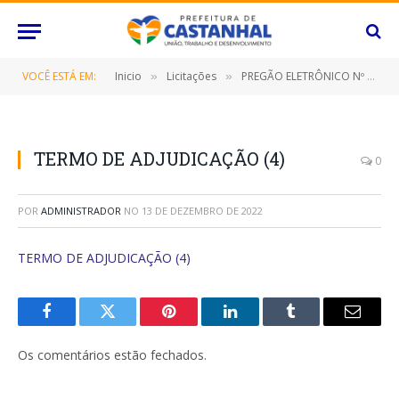
VOCÊ ESTÁ EM:
Inicio
Licitações
PREGÃO ELETRÔNICO Nº 087/2022-SRP (CONTRATAÇÃO DE EMPRESA ESPECIALIZADA PARA FORNECIMENTO DE TELAS SOLDADAS NERVURADAS)
»
»
TERMO DE ADJUDICAÇÃO (4)
0
POR
ADMINISTRADOR
NO
13 DE DEZEMBRO DE 2022
TERMO DE ADJUDICAÇÃO (4)
Facebook
Twitter
Pinterest
O
Tumblr
E-
LinkedIn
mail
Os comentários estão fechados.