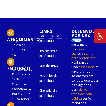
LINKS
DESENVOLVIDO
POR CR2
Facebook da
ATENDIMENTO
Segunda à
prefeitura
Muito mais
Sexta de
que
criar
08:00 às
Instagram da
site
ou
sistema
14:00
prefeitura
para prefeituras
!
Realizamos
Site do IPMC
uma
assessoria
co
ENDEREÇO
Av. Barão do
mpleta, onde
Rio Branco,
YouTube da
garantimos em
2232.
prefeitura
contrato que todas
Centro –
as exigências
Castanhal –
das
leis de
Site oficial da
Pará – CEP:
transparência
prefeitura
pública
serão
68743-050
atendidas.