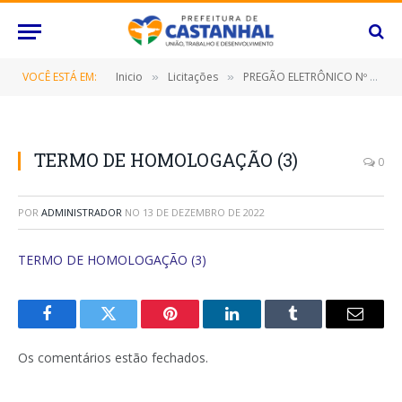
VOCÊ ESTÁ EM:
Inicio
Licitações
PREGÃO ELETRÔNICO Nº 087/2022-SRP (CONTRATAÇÃO DE EMPRESA ESPECIALIZADA PARA FORNECIMENTO DE TELAS SOLDADAS NERVURADAS)
»
»
TERMO DE HOMOLOGAÇÃO (3)
0
POR
ADMINISTRADOR
NO
13 DE DEZEMBRO DE 2022
TERMO DE HOMOLOGAÇÃO (3)
Facebook
Twitter
Pinterest
O
Tumblr
E-
LinkedIn
mail
Os comentários estão fechados.