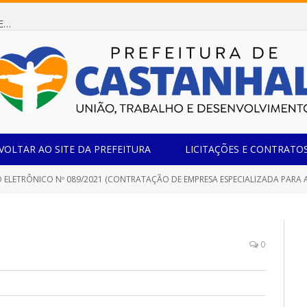
Dispensa de Licitação 085/2026 (CONTRATAÇÃO DE EMPRESA ESPECIALIZADA NA FABRICAÇÃO DE MÓVEIS SOB MEDIDA COM ESTRUTURA METÁLICA EM METALON PARA ATENDIMENTO DAS NECESSIDADES DA SALA SIMOV DA EMEF MADRE MARIA VIGANÓ)
VOLTAR AO SITE DA PREFEITURA
LICITAÇÕES E CONTRATO
 ELETRÔNICO Nº 089/2021 (CONTRATAÇÃO DE EMPRESA ESPECIALIZADA PAR
0