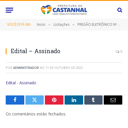
VOCÊ ESTÁ EM:
Inicio
Licitações
PREGÃO ELETRÔNICO Nº 089/2022-SRP (CONTRATAÇÃO DE EMPRESA ESPECIALIZADA NAPRESTAÇÃODE SERVIÇO DE IMPRESSÃO E CONFECÇÃO DE LONAS, BANNERS, FAIXAS, PLOTTERS E ADESIVOS)
»
»
Edital – Assinado
0
POR
ADMINISTRADOR
NO
11 DE OUTUBRO DE 2022
Edital - Assinado
Facebook
Twitter
Pinterest
O
Tumblr
E-
LinkedIn
mail
Os comentários estão fechados.