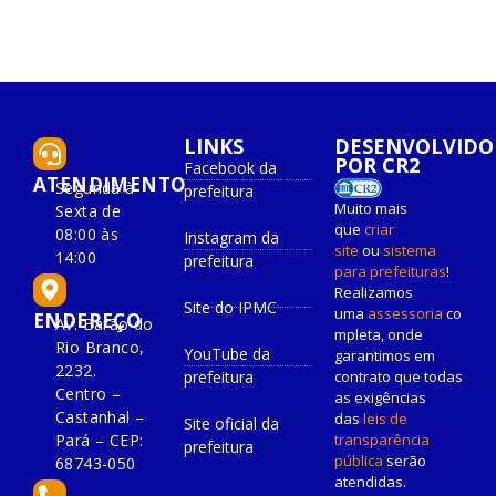
LINKS
DESENVOLVIDO
POR CR2
Facebook da
ATENDIMENTO
Segunda à
prefeitura
Muito mais
Sexta de
que
criar
08:00 às
Instagram da
site
ou
sistema
14:00
prefeitura
para prefeituras
!
Realizamos
Site do IPMC
uma
assessoria
co
ENDEREÇO
Av. Barão do
mpleta, onde
Rio Branco,
YouTube da
garantimos em
2232.
prefeitura
contrato que todas
Centro –
as exigências
Castanhal –
das
leis de
Site oficial da
Pará – CEP:
transparência
prefeitura
pública
serão
68743-050
atendidas.