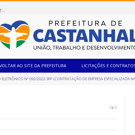
Dispensa de Licitação 078/2026 (AQUISIÇÃO DE AGENTE REDUTOR LÍQUIDO AUTOMOTIVO – ARLA 32, PARA ATENDER A FROTA OFICIAL DE VEÍCULOS DA SECRETARIA MUNICIPAL DE EDUCAÇÃO DO MUNICÍPIO DE CASTANHAL/PA)
VOLTAR AO SITE DA PREFEITURA
LICITAÇÕES E CONTRATO
 ELETRÔNICO Nº 092/2022-SRP (CONTRATAÇÃO DE EMPRESA ESPECIALIZADA NA
0