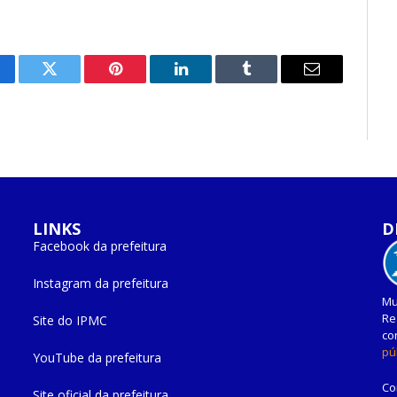
cebook
Twitter
Pinterest
O
Tumblr
E-
LinkedIn
mail
LINKS
D
Facebook da prefeitura
Instagram da prefeitura
Mu
Re
Site do IPMC
co
pú
YouTube da prefeitura
Co
Site oficial da prefeitura