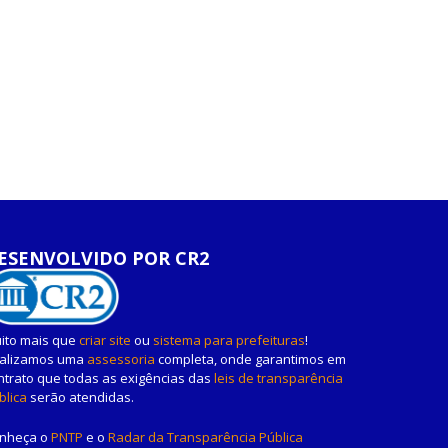
ESENVOLVIDO POR CR2
ito mais que
criar site
ou
sistema para prefeituras
!
alizamos uma
assessoria
completa, onde garantimos em
ntrato que todas as exigências das
leis de transparência
blica
serão atendidas.
nheça o
PNTP
e o
Radar da Transparência Pública