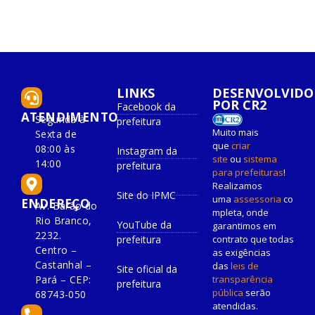
LINKS
DESENVOLVIDO
POR CR2
Facebook da
ATENDIMENTO
Segunda à
prefeitura
Muito mais
Sexta de
que
criar
08:00 às
Instagram da
site
ou
sistema
14:00
prefeitura
para prefeituras
!
Realizamos
Site do IPMC
uma
assessoria
co
ENDEREÇO
Av. Barão do
mpleta, onde
Rio Branco,
YouTube da
garantimos em
2232.
prefeitura
contrato que todas
Centro –
as exigências
Castanhal –
das
leis de
Site oficial da
Pará – CEP:
transparência
prefeitura
pública
serão
68743-050
atendidas.