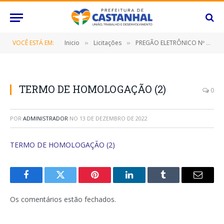
VOCÊ ESTÁ EM:
Inicio
Licitações
PREGÃO ELETRÔNICO Nº 092/2022-SRP (CONTRATAÇÃO DE EMPRESA ESPECIALIZADA NA PRESTAÇÃO DE SERVIÇOS DE COFFEE BREAK)
»
»
TERMO DE HOMOLOGAÇÃO (2)
0
POR
ADMINISTRADOR
NO
13 DE DEZEMBRO DE 2022
TERMO DE HOMOLOGAÇÃO (2)
Facebook
Twitter
Pinterest
O
Tumblr
E-
LinkedIn
mail
Os comentários estão fechados.