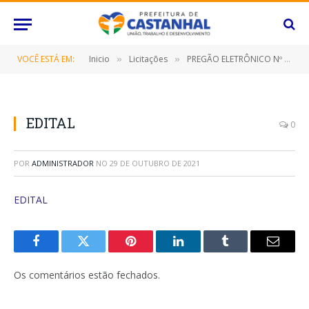
VOCÊ ESTÁ EM:
Inicio
Licitações
PREGÃO ELETRÔNICO Nº 097/2021 (CONTRATAÇÃO DE EMPRESA ESPECIALIZADA PARA FORNECIMENTO DE VEÍCULOS)
»
»
EDITAL
0
POR
ADMINISTRADOR
NO
29 DE OUTUBRO DE 2021
EDITAL
Facebook
Twitter
Pinterest
O
Tumblr
E-
LinkedIn
mail
Os comentários estão fechados.