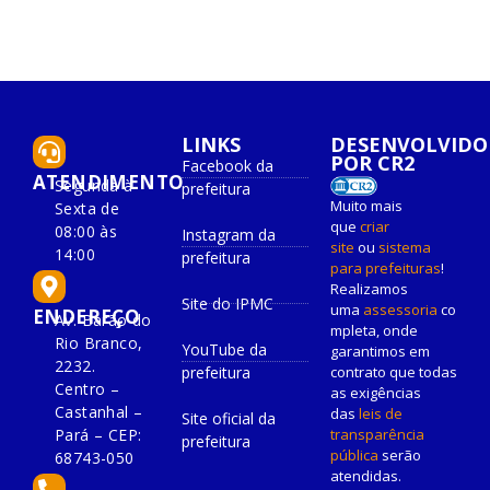
LINKS
DESENVOLVIDO
POR CR2
Facebook da
ATENDIMENTO
Segunda à
prefeitura
Muito mais
Sexta de
que
criar
08:00 às
Instagram da
site
ou
sistema
14:00
prefeitura
para prefeituras
!
Realizamos
Site do IPMC
uma
assessoria
co
ENDEREÇO
Av. Barão do
mpleta, onde
Rio Branco,
YouTube da
garantimos em
2232.
prefeitura
contrato que todas
Centro –
as exigências
Castanhal –
das
leis de
Site oficial da
Pará – CEP:
transparência
prefeitura
pública
serão
68743-050
atendidas.