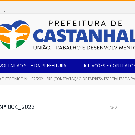
Dispensa de Licitação 078/2026 (AQUISIÇÃO DE AGENTE REDUTOR LÍQUIDO AUTOMOTIVO – ARLA 32, PARA ATENDER A FROTA OFICIAL DE VEÍCULOS DA SECRETARIA MUNICIPAL DE EDUCAÇÃO DO MUNICÍPIO DE CASTANHAL/PA)
VOLTAR AO SITE DA PREFEITURA
LICITAÇÕES E CONTRATO
 ELETRÔNICO Nº 102/2021-SRP (CONTRATAÇÃO DE EMPRESA ESPECIALIZADA PAR
Nº 004_2022
0