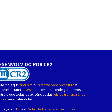
ESENVOLVIDO POR CR2
ito mais que
criar site
ou
sistema para prefeituras
!
alizamos uma
assessoria
completa, onde garantimos em
ntrato que todas as exigências das
leis de transparência
blica
serão atendidas.
nheça o
PNTP
e o
Radar da Transparência Pública