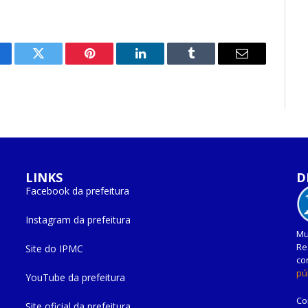
cebook
Twitter
Pinterest
O
Tumblr
E-
LinkedIn
mail
LINKS
D
Facebook da prefeitura
Instagram da prefeitura
Mu
Re
Site do IPMC
co
pú
YouTube da prefeitura
Co
Site oficial da prefeitura