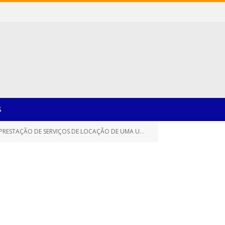
S
E MÓVEL DE ENSINO (LABORATÓRIO DE INFORMÁTICA – PROJETO CONCECT BUS))