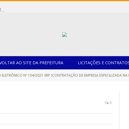
Dispensa de Licitação 078/2026 (AQUISIÇÃO DE AGENTE REDUTOR LÍQUIDO AUTOMOTIVO – ARLA 32, PARA ATENDER A FROTA OFICIAL DE VEÍCULOS DA SECRETARIA MUNICIPAL DE EDUCAÇÃO DO MUNICÍPIO DE CASTANHAL/PA)
VOLTAR AO SITE DA PREFEITURA
LICITAÇÕES E CONTRATO
TRÔNICO Nº 104/2021-SRP (CONTRATAÇÃO DE EMPRESA ESPECILIZADA NA PRESTAÇÃO DE SERVIÇOS DE LOCAÇÃO DE UMA UNIDAD
0