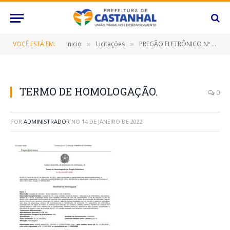
VOCÊ ESTÁ EM:
Inicio
Licitações
PREGÃO ELETRÔNICO Nº 104/2021-SRP (CONTRATAÇÃO DE EMPRESA ESPECILIZADA NA PRESTAÇÃO DE SERVIÇOS DE LOCAÇÃO DE UMA UNIDADE MÓVEL DE ENSINO (LABORATÓRIO DE INFORMÁTICA – PROJETO CONCECT BUS))
»
»
TERMO DE HOMOLOGAÇÃO.
0
POR
ADMINISTRADOR
NO
14 DE JANEIRO DE 2022