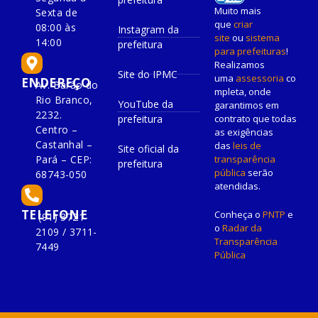
Muito mais
Sexta de
que
criar
08:00 às
Instagram da
site
ou
sistema
14:00
prefeitura
para prefeituras
!
Realizamos
Site do IPMC
uma
assessoria
co
ENDEREÇO
Av. Barão do
mpleta, onde
Rio Branco,
YouTube da
garantimos em
2232.
prefeitura
contrato que todas
Centro –
as exigências
Castanhal –
das
leis de
Site oficial da
Pará – CEP:
transparência
prefeitura
pública
serão
68743-050
atendidas.
TELEFONE
Conheça o
PNTP
e
(91) 3721-
o
Radar da
2109 / 3711-
Transparência
7449
Pública