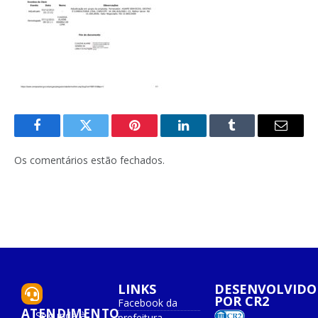
Facebook
Twitter
Pinterest
O
Tumblr
E-
LinkedIn
mail
Os comentários estão fechados.
LINKS
DESENVOLVIDO
POR CR2
Facebook da
ATENDIMENTO
Segunda à
prefeitura