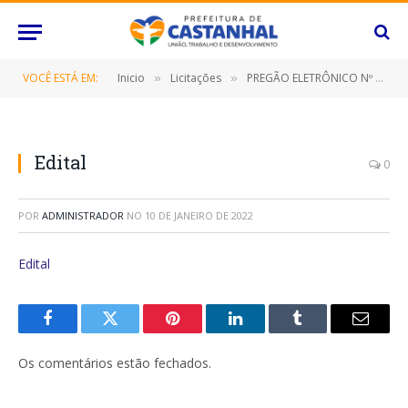
VOCÊ ESTÁ EM:
Inicio
Licitações
PREGÃO ELETRÔNICO Nº 115/2021 (CONTRATAÇÃO DE EMPRESA ESPECIALIZADA NO FORNECIMENTO DE VEÍCULOS, A FIM DE ATENDER AS NECESSIDADES DAS DIVERSAS SECRETARIAS/FUNDOS DESTE MUNICÍPIO DE CASTANHAL/PARÁ)
»
»
Edital
0
POR
ADMINISTRADOR
NO
10 DE JANEIRO DE 2022
Edital
Facebook
Twitter
Pinterest
O
Tumblr
E-
LinkedIn
mail
Os comentários estão fechados.