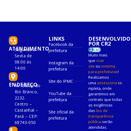
LINKS
DESENVOLVIDO
POR CR2
Facebook da
ATENDIMENTO
Segunda à
prefeitura
Muito mais
Sexta de
que
criar
08:00 às
Instagram da
site
ou
sistema
14:00
prefeitura
para prefeituras
!
Realizamos
Site do IPMC
uma
assessoria
co
ENDEREÇO
Av. Barão do
mpleta, onde
Rio Branco,
YouTube da
garantimos em
2232.
prefeitura
contrato que todas
Centro –
as exigências
Castanhal –
das
leis de
Site oficial da
Pará – CEP:
transparência
prefeitura
pública
serão
68743-050
atendidas.