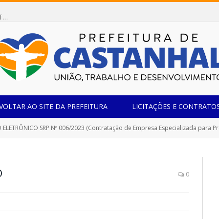
Dispensa de Licitação 078/2026 (AQUISIÇÃO DE AGENTE REDUTOR LÍQUIDO AUTOMOTIVO – ARLA 32, PARA ATENDER A FROTA OFICIAL DE VEÍCULOS DA SECRETARIA MUNICIPAL DE EDUCAÇÃO DO MUNICÍPIO DE CASTANHAL/PA)
VOLTAR AO SITE DA PREFEITURA
LICITAÇÕES E CONTRATO
P Nº 006/2023 (Contratação de Empresa Especializada para Prestação de Serviços de Organização, Planejamento Operacional e Execução de Eventos, Elaboração, Locação e Fornecimento de Todo o Material e Infraes
O
0