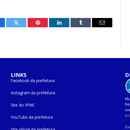
cebook
Twitter
Pinterest
O
Tumblr
E-
LinkedIn
mail
LINKS
D
Facebook da prefeitura
Instagram da prefeitura
Mu
Re
Site do IPMC
co
pú
YouTube da prefeitura
Co
Site oficial da prefeitura