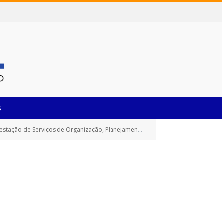
S
trutura Necessários, Que Serão Utilizados Durante a Programação de Eventos Comemorativos e Educacionais, Culturais e Esportivos)