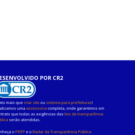
ESENVOLVIDO POR CR2
ito mais que
criar site
ou
sistema para prefeituras
!
alizamos uma
assessoria
completa, onde garantimos em
ntrato que todas as exigências das
leis de transparência
blica
serão atendidas.
nheça o
PNTP
e o
Radar da Transparência Pública