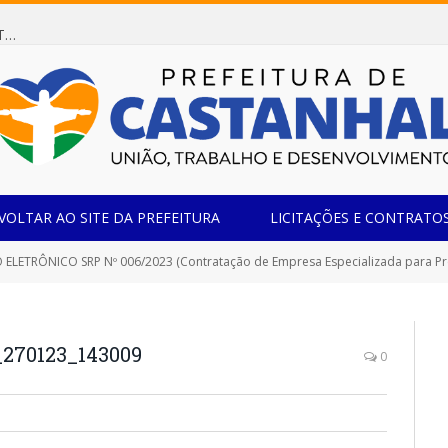
Dispensa de Licitação 078/2026 (AQUISIÇÃO DE AGENTE REDUTOR LÍQUIDO AUTOMOTIVO – ARLA 32, PARA ATENDER A FROTA OFICIAL DE VEÍCULOS DA SECRETARIA MUNICIPAL DE EDUCAÇÃO DO MUNICÍPIO DE CASTANHAL/PA)
VOLTAR AO SITE DA PREFEITURA
LICITAÇÕES E CONTRATO
P Nº 006/2023 (Contratação de Empresa Especializada para Prestação de Serviços de Organização, Planejamento Operacional e Execução de Eventos, Elaboração, Locação e Fornecimento de Todo o Material e Infraes
_270123_143009
0