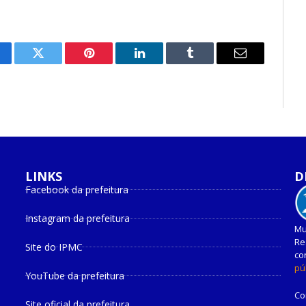
cebook
Twitter
Pinterest
O
Tumblr
E-
LinkedIn
mail
LINKS
D
Facebook da prefeitura
Instagram da prefeitura
Mu
Re
Site do IPMC
co
pú
YouTube da prefeitura
Co
Site oficial da prefeitura