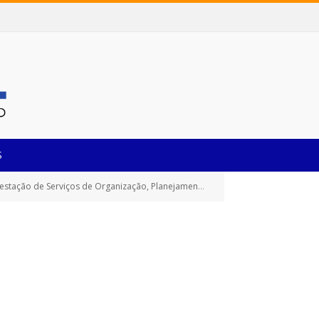
S
trutura Necessários, Que Serão Utilizados Durante a Programação de Eventos Comemorativos e Educacionais, Culturais e Esportivos)