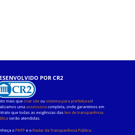
ESENVOLVIDO POR CR2
ito mais que
criar site
ou
sistema para prefeituras
!
alizamos uma
assessoria
completa, onde garantimos em
ntrato que todas as exigências das
leis de transparência
blica
serão atendidas.
nheça o
PNTP
e o
Radar da Transparência Pública