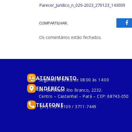
Parecer_Juridico_n_029-2023_270123_143009
COMPARTILHAR.
Fa
Os comentários estão fechados.
ATENDIMENTO
Segunda à Sexta de 08:00 às 14:00
ENDEREÇO
Av. Barão do Rio Branco, 2232.
Centro – Castanhal – Pará – CEP: 68743-050
TELEFONE
(91) 3721-2109 / 3711-7449