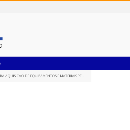
S
ISIÇÃO DE EQUIPAMENTOS E MATERIAIS PERMANENTES)
EDITAL – 2
»