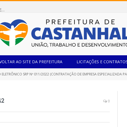
Dispensa de Licitação 085/2026 (CONTRATAÇÃO DE EMPRESA ESPECIALIZADA NA FABRICAÇÃO DE MÓVEIS SOB MEDIDA COM ESTRUTURA METÁLICA EM METALON PARA ATENDIMENTO DAS NECESSIDADES DA SALA SIMOV DA EMEF MADRE MARIA VIGANÓ)
VOLTAR AO SITE DA PREFEITURA
LICITAÇÕES E CONTRATO
ELETRÔNICO SRP Nº 011/2022 (CONTRATAÇÃO DE EMPRESA ESPECIALIZADA PARA AQU
42
0