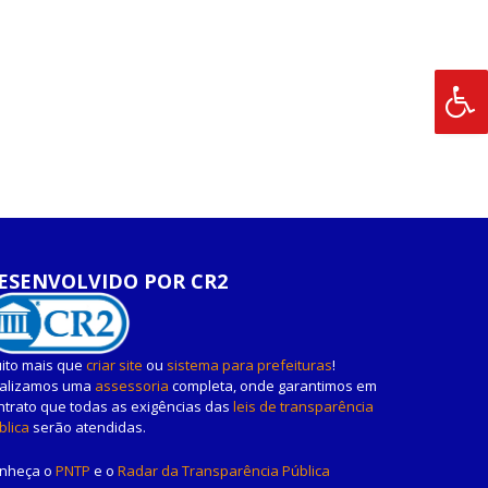
ESENVOLVIDO POR CR2
ito mais que
criar site
ou
sistema para prefeituras
!
alizamos uma
assessoria
completa, onde garantimos em
ntrato que todas as exigências das
leis de transparência
blica
serão atendidas.
nheça o
PNTP
e o
Radar da Transparência Pública