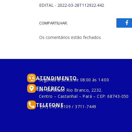
EDITAL - 2022-03-28T112922.442
COMPARTILHAR.
Fa
Os comentários estão fechados.
ATENDIMENTO
Segunda à Sexta de 08:00 às 14:00
ENDEREÇO
Av. Barão do Rio Branco, 2232.
Centro – Castanhal – Pará – CEP: 68743-050
TELEFONE
(91) 3721-2109 / 3711-7449