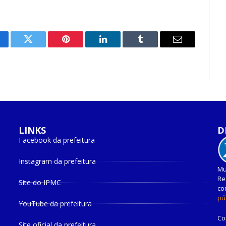
cebook
Twitter
Pinterest
O
Tumblr
E-
LinkedIn
mail
LINKS
D
Facebook da prefeitura
Instagram da prefeitura
Mu
Re
Site do IPMC
co
pú
YouTube da prefeitura
Co
Site oficial da prefeitura