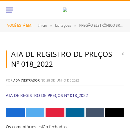
VOCÊ ESTÁ EM:
Inicio
Licitações
PREGÃO ELETRÔNICO SRP Nº 014/2022 (CONTRATAÇÃO DE EMPRESA ESPECIALIZADA PARA PRESTAÇÃO DE SERVIÇOS DE RECAPAGEM DE PNEUS DE MÁQUINAS PESADAS)
»
»
ATA DE REGISTRO DE PREÇOS
0
Nº 018_2022
POR
ADMINISTRADOR
NO
28 DE JUNHO DE 2022
ATA DE REGISTRO DE PREÇOS Nº 018_2022
Facebook
Twitter
Pinterest
O
Tumblr
E-
LinkedIn
mail
Os comentários estão fechados.