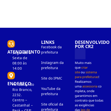
LINKS
DESENVOLVIDO
POR CR2
Facebook da
ATENDIMENTO
prefeitura
Segunda à
Sexta de
Instagram da
Muito mais
08:00 às
que
criar
prefeitura
14:00
site
ou
sistema
para prefeituras
!
Site do IPMC
Realizamos
ENDEREÇO
Av. Barão do
uma
assessoria
co
YouTube da
Rio Branco,
mpleta, onde
prefeitura
2232.
garantimos em
Centro –
contrato que todas
Site oficial da
as exigências
Castanhal –
prefeitura
das
leis de
Pará – CEP: