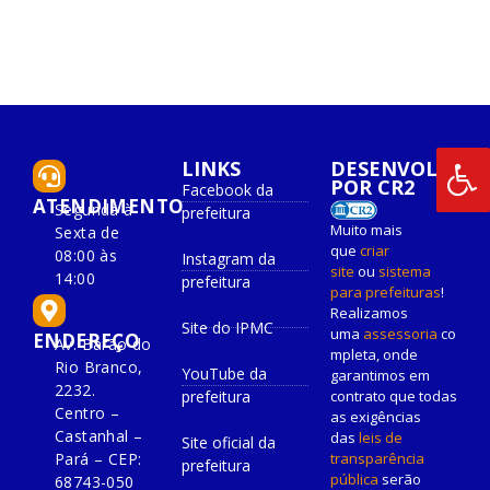
LINKS
DESENVOLVIDO
POR CR2
Facebook da
ATENDIMENTO
Segunda à
prefeitura
Muito mais
Sexta de
que
criar
08:00 às
Instagram da
site
ou
sistema
14:00
prefeitura
para prefeituras
!
Realizamos
Site do IPMC
uma
assessoria
co
ENDEREÇO
Av. Barão do
mpleta, onde
Rio Branco,
YouTube da
garantimos em
2232.
prefeitura
contrato que todas
Centro –
as exigências
Castanhal –
das
leis de
Site oficial da
Pará – CEP:
transparência
prefeitura
pública
serão
68743-050