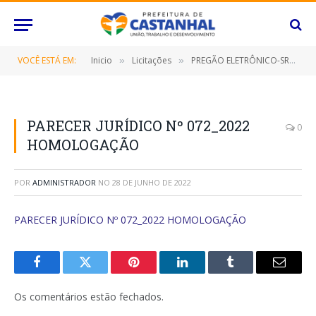
VOCÊ ESTÁ EM:
Inicio
Licitações
PREGÃO ELETRÔNICO-SRP Nº 015/2022 (CONTRATAÇÃO DE EMPRESA ESPECIALIZADA PARA FORNECIMENTO DE GÊNEROS ALIMENTÍCIOS PARA CONSUMO DOS SERVIDORES, BEM COMO, DOS VISITANTES DAS DIVERSAS SECRETARIAS/FUNDOS MUNICIPAIS, BEM COMO, O INSTITUTO DE PREVIDÊNCIA DESTE MUNICÍPIO DE CASTANHAL/PARÁ, POR UM PERÍODO DE 12 (DOZE) MESES)
»
»
PARECER JURÍDICO Nº 072_2022
0
HOMOLOGAÇÃO
POR
ADMINISTRADOR
NO
28 DE JUNHO DE 2022
PARECER JURÍDICO Nº 072_2022 HOMOLOGAÇÃO
Facebook
Twitter
Pinterest
O
Tumblr
E-
LinkedIn
mail
Os comentários estão fechados.