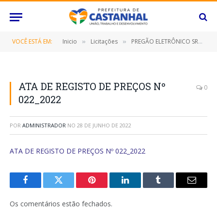
VOCÊ ESTÁ EM:
Inicio
Licitações
PREGÃO ELETRÔNICO SRP Nº 017/2022 (CONTRATAÇÃO DE EMPRESA ESPECIALIZADA PARA FORNECIMENTO DE CIMENTO PORTLAND CPII Z-32 (SACO DE 50 KG))
»
»
ATA DE REGISTO DE PREÇOS Nº
0
022_2022
POR
ADMINISTRADOR
NO
28 DE JUNHO DE 2022
ATA DE REGISTO DE PREÇOS Nº 022_2022
Facebook
Twitter
Pinterest
O
Tumblr
E-
LinkedIn
mail
Os comentários estão fechados.