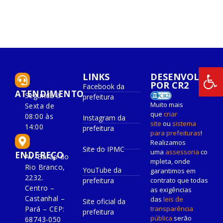
LINKS
DESENVOLVIDO
POR CR2
Facebook da
ATENDIMENTO
Segunda à
prefeitura
Muito mais
Sexta de
que
criar
08:00 às
Instagram da
site
ou
sistema
14:00
prefeitura
para prefeituras
!
Realizamos
Site do IPMC
uma
assessoria
co
ENDEREÇO
Av. Barão do
mpleta, onde
Rio Branco,
YouTube da
garantimos em
2232.
prefeitura
contrato que todas
Centro –
as exigências
Castanhal –
das
leis de
Site oficial da
Pará – CEP:
transparência
prefeitura
pública
serão
68743-050