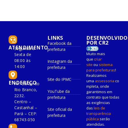
LINKS
DESENVOLVIDO
POR CR2
Facebook da
ATENDIMENTO
Segunda à
prefeitura
Muito mais
Sexta de
que
criar
08:00 às
Instagram da
site
ou
sistema
14:00
prefeitura
para prefeituras
!
Realizamos
Site do IPMC
uma
assessoria
co
ENDEREÇO
Av. Barão do
mpleta, onde
Rio Branco,
YouTube da
garantimos em
2232.
prefeitura
contrato que todas
Centro –
as exigências
Castanhal –
das
leis de
Site oficial da
Pará – CEP:
transparência
prefeitura
pública
serão
68743-050
atendidas.