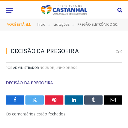
VOCÊ ESTÁ EM:
Inicio
Licitações
PREGÃO ELETRÔNICO SRP Nº 020/2022 (CONTRATAÇÃO DE EMPRESA ESPECIALIZADA PARA FORNECIMENTO DE RECARGA DE ÁGUA MINERAL DE 20 LITROS)
»
»
DECISÃO DA PREGOEIRA
0
POR
ADMINISTRADOR
NO
28 DE JUNHO DE 2022
DECISÃO DA PREGOEIRA
Facebook
Twitter
Pinterest
O
Tumblr
E-
LinkedIn
mail
Os comentários estão fechados.