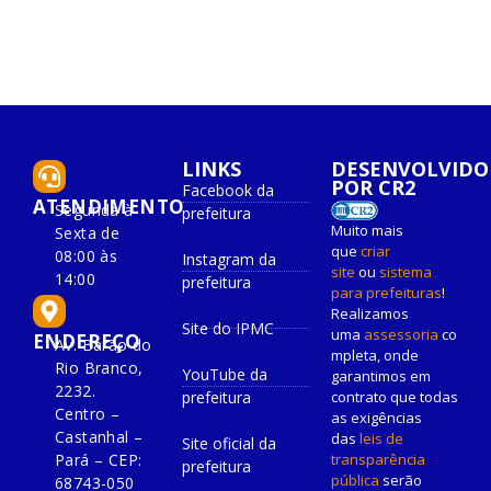
LINKS
DESENVOLVIDO
POR CR2
Facebook da
ATENDIMENTO
Segunda à
prefeitura
Muito mais
Sexta de
que
criar
08:00 às
Instagram da
site
ou
sistema
14:00
prefeitura
para prefeituras
!
Realizamos
Site do IPMC
uma
assessoria
co
ENDEREÇO
Av. Barão do
mpleta, onde
Rio Branco,
YouTube da
garantimos em
2232.
prefeitura
contrato que todas
Centro –
as exigências
Castanhal –
das
leis de
Site oficial da
Pará – CEP:
transparência
prefeitura
pública
serão
68743-050