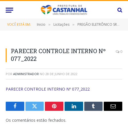
VOCÊ ESTÁ EM:
Inicio
Licitações
PREGÃO ELETRÔNICO SRP Nº 020/2022 (CONTRATAÇÃO DE EMPRESA ESPECIALIZADA PARA FORNECIMENTO DE RECARGA DE ÁGUA MINERAL DE 20 LITROS)
»
»
PARECER CONTROLE INTERNO Nº
0
077_2022
POR
ADMINISTRADOR
NO
28 DE JUNHO DE 2022
PARECER CONTROLE INTERNO Nº 077_2022
Facebook
Twitter
Pinterest
O
Tumblr
E-
LinkedIn
mail
Os comentários estão fechados.