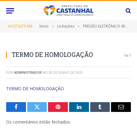
VOCÊ ESTÁ EM:
Inicio
Licitações
PREGÃO ELETRÔNICO SRP Nº 020/2022 (CONTRATAÇÃO DE EMPRESA ESPECIALIZADA PARA FORNECIMENTO DE RECARGA DE ÁGUA MINERAL DE 20 LITROS)
»
»
TERMO DE HOMOLOGAÇÃO
0
POR
ADMINISTRADOR
NO
28 DE JUNHO DE 2022
TERMO DE HOMOLOGAÇÃO
Facebook
Twitter
Pinterest
O
Tumblr
E-
LinkedIn
mail
Os comentários estão fechados.