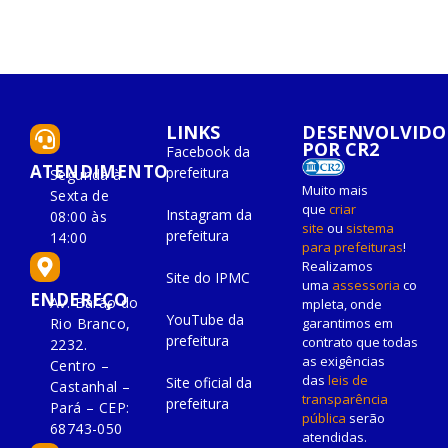
LINKS
DESENVOLVIDO
POR CR2
Facebook da
ATENDIMENTO
prefeitura
Segunda à
Muito mais
Sexta de
que
criar
Instagram da
08:00 às
site
ou
sistema
prefeitura
14:00
para prefeituras
!
Realizamos
Site do IPMC
uma
assessoria
co
ENDEREÇO
Av. Barão do
mpleta, onde
YouTube da
Rio Branco,
garantimos em
prefeitura
contrato que todas
2232.
as exigências
Centro –
das
leis de
Site oficial da
Castanhal –
transparência
prefeitura
Pará – CEP:
pública
serão
68743-050
atendidas.