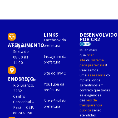
LINKS
DESENVOLVIDO
POR CR2
Facebook da
ATENDIMENTO
prefeitura
Segunda à
Muito mais
Sexta de
que
criar
Instagram da
08:00 às
site
ou
sistema
prefeitura
14:00
para prefeituras
!
Realizamos
Site do IPMC
uma
assessoria
co
ENDEREÇO
Av. Barão do
mpleta, onde
YouTube da
Rio Branco,
garantimos em
prefeitura
contrato que todas
2232.
as exigências
Centro –
das
leis de
Site oficial da
Castanhal –
transparência
prefeitura
Pará – CEP:
pública
serão
68743-050
atendidas.