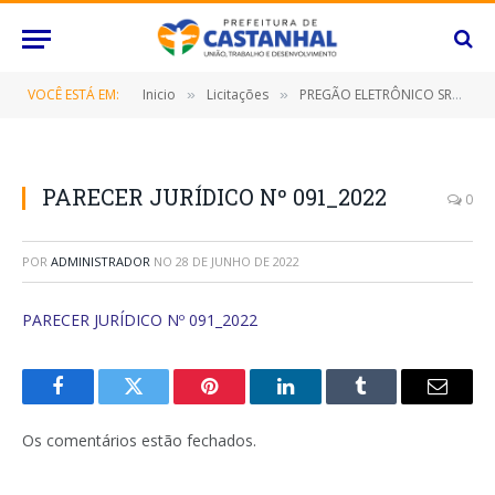
VOCÊ ESTÁ EM:
Inicio
Licitações
PREGÃO ELETRÔNICO SRP Nº 022/2022 (CONTRATAÇÃO DE EMPRESA ESPECIALIZADA PARA FORNECIMENTO DE EMULSÃO ASFÁLTICA, DESTINADO NA FABRICAÇÃO DE CONCRETO BETUMINOSO USINADO À FRIO (CBUF) UTILIZADOS NOS SERVIÇOS DE PAVIMENTAÇÃO ASFÁLTICA E MANUTENÇÃO DE VIAS (TAPA BURACOS))
»
»
PARECER JURÍDICO Nº 091_2022
0
POR
ADMINISTRADOR
NO
28 DE JUNHO DE 2022
PARECER JURÍDICO Nº 091_2022
Facebook
Twitter
Pinterest
O
Tumblr
E-
LinkedIn
mail
Os comentários estão fechados.