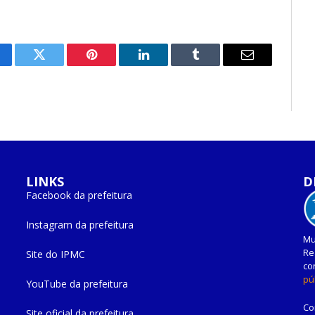
cebook
Twitter
Pinterest
O
Tumblr
E-
LinkedIn
mail
LINKS
D
Facebook da prefeitura
Instagram da prefeitura
Mu
Re
Site do IPMC
co
pú
YouTube da prefeitura
Co
Site oficial da prefeitura