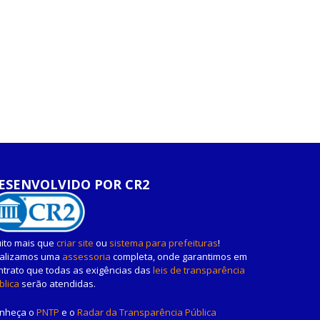
ESENVOLVIDO POR CR2
ito mais que
criar site
ou
sistema para prefeituras
!
alizamos uma
assessoria
completa, onde garantimos em
ntrato que todas as exigências das
leis de transparência
blica
serão atendidas.
nheça o
PNTP
e o
Radar da Transparência Pública