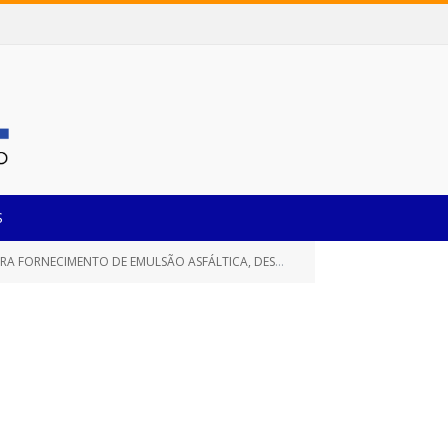
S
IO (CBUF) UTILIZADOS NOS SERVIÇOS DE PAVIMENTAÇÃO ASFÁLTICA E MANUTENÇÃO DE VIAS (TAPA BURACOS))