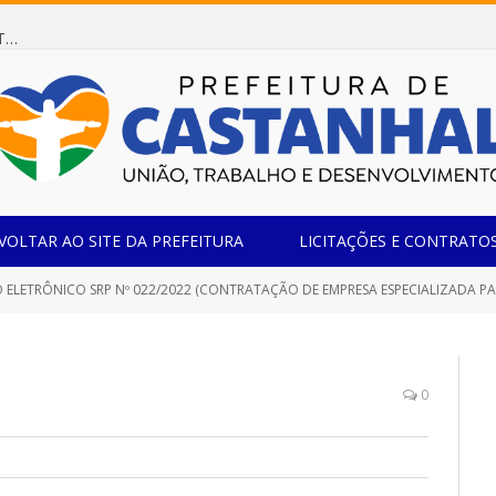
Dispensa de Licitação 078/2026 (AQUISIÇÃO DE AGENTE REDUTOR LÍQUIDO AUTOMOTIVO – ARLA 32, PARA ATENDER A FROTA OFICIAL DE VEÍCULOS DA SECRETARIA MUNICIPAL DE EDUCAÇÃO DO MUNICÍPIO DE CASTANHAL/PA)
VOLTAR AO SITE DA PREFEITURA
LICITAÇÕES E CONTRATO
CO SRP Nº 022/2022 (CONTRATAÇÃO DE EMPRESA ESPECIALIZADA PARA FORNECIMENTO DE EMULSÃO ASFÁLTICA, DESTINADO NA FABRICAÇÃO DE CONCRETO BETUMINOSO USINADO À FR
0