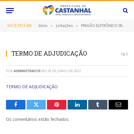
VOCÊ ESTÁ EM:
Inicio
Licitações
PREGÃO ELETRÔNICO SRP Nº 023/2022 (PRESTAÇÃO DE SERVIÇO DE PUBLICAÇÕES DE AVISOS DE LICITAÇÃO, EXTRATOS DE CONTRATOS, HOMOLOGAÇÕES E OUTROS)
»
»
TERMO DE ADJUDICAÇÃO
0
POR
ADMINISTRADOR
NO
28 DE JUNHO DE 2022
TERMO DE ADJUDICAÇÃO
Facebook
Twitter
Pinterest
O
Tumblr
E-
LinkedIn
mail
Os comentários estão fechados.