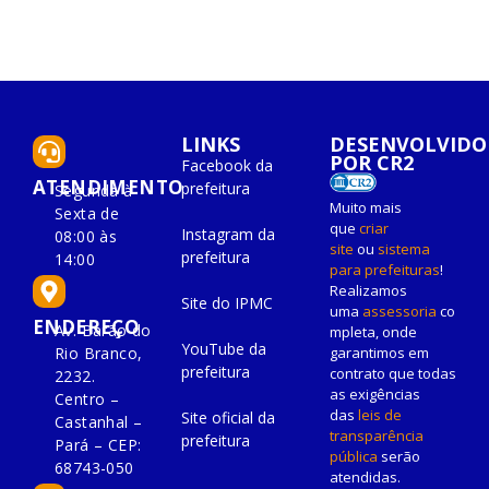
LINKS
DESENVOLVIDO
POR CR2
Facebook da
ATENDIMENTO
prefeitura
Segunda à
Muito mais
Sexta de
que
criar
Instagram da
08:00 às
site
ou
sistema
prefeitura
14:00
para prefeituras
!
Realizamos
Site do IPMC
uma
assessoria
co
ENDEREÇO
Av. Barão do
mpleta, onde
YouTube da
Rio Branco,
garantimos em
prefeitura
contrato que todas
2232.
as exigências
Centro –
das
leis de
Site oficial da
Castanhal –
transparência
prefeitura
Pará – CEP:
pública
serão
68743-050
atendidas.