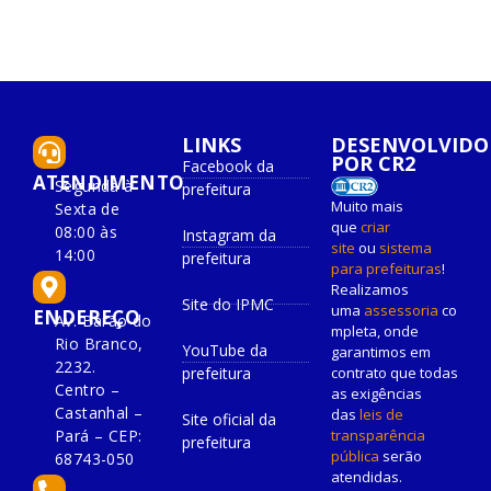
LINKS
DESENVOLVIDO
POR CR2
Facebook da
ATENDIMENTO
Segunda à
prefeitura
Muito mais
Sexta de
que
criar
08:00 às
Instagram da
site
ou
sistema
14:00
prefeitura
para prefeituras
!
Realizamos
Site do IPMC
uma
assessoria
co
ENDEREÇO
Av. Barão do
mpleta, onde
Rio Branco,
YouTube da
garantimos em
2232.
prefeitura
contrato que todas
Centro –
as exigências
Castanhal –
das
leis de
Site oficial da
Pará – CEP:
transparência
prefeitura
pública
serão
68743-050
atendidas.