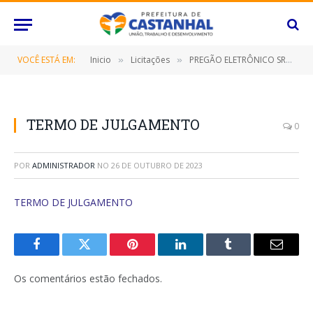
VOCÊ ESTÁ EM:
Inicio
Licitações
PREGÃO ELETRÔNICO SRP Nº 038/2023 (CONTRATAÇÃO DE EMPRESA ESPECIALIZADA PARA FORNECIMENTO COMBUSTÍVEIS E LUBRIFICANTES, DESTINADO A ATENDER A DEMANDA DA FROTA DE VEICULOS DAS DIVERSAS SECRETARIAS/FUNDOS MUNICIPAIS E O INSTITUTO DE PREVIDÊNCIA DO MUNICÍPIO DE CASTANHAL/PA)
»
»
TERMO DE JULGAMENTO
0
POR
ADMINISTRADOR
NO
26 DE OUTUBRO DE 2023
TERMO DE JULGAMENTO
Facebook
Twitter
Pinterest
O
Tumblr
E-
LinkedIn
mail
Os comentários estão fechados.