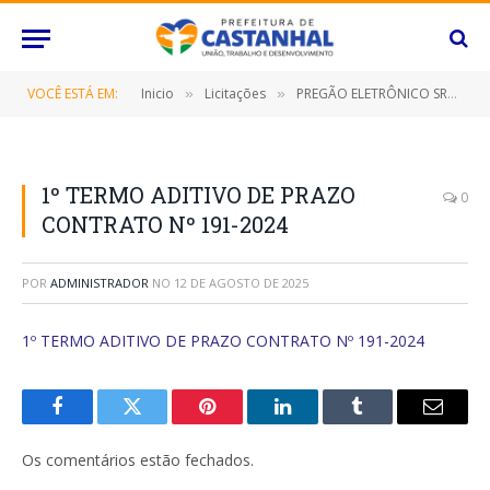
VOCÊ ESTÁ EM:
Inicio
Licitações
PREGÃO ELETRÔNICO SRP Nº 041/2023 (CONTRATAÇÃO DE EMPRESA ESPECIALIZADA PARAFORNECIMENTO DE PEÇAS DE VESTUÁRIO (MALHARIA), DESTINADO A ATENDER AS NECESSIDADES DAS DIVERSAS SECRETARIAS/FUNDOS MUNICIPAIS, BEM COMO, O INSTITUTO DE PREVIDÊNCIA DESTE MUNICÍPIO DE CASTANHAL/PARÁ, POR UM PERÍODO DE 12 (DOZE) MESES)
»
»
1º TERMO ADITIVO DE PRAZO
0
CONTRATO Nº 191-2024
POR
ADMINISTRADOR
NO
12 DE AGOSTO DE 2025
1º TERMO ADITIVO DE PRAZO CONTRATO Nº 191-2024
Facebook
Twitter
Pinterest
O
Tumblr
E-
LinkedIn
mail
Os comentários estão fechados.