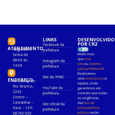
LINKS
DESENVOLVIDO
POR CR2
Facebook da
ATENDIMENTO
Segunda à
prefeitura
Muito mais
Sexta de
que
criar
08:00 às
Instagram da
site
ou
sistema
14:00
prefeitura
para prefeituras
!
Realizamos
Site do IPMC
uma
assessoria
co
ENDEREÇO
Av. Barão do
mpleta, onde
Rio Branco,
YouTube da
garantimos em
2232.
prefeitura
contrato que todas
Centro –
as exigências
Castanhal –
das
leis de
Site oficial da
Pará – CEP:
transparência
prefeitura
pública
serão
68743-050