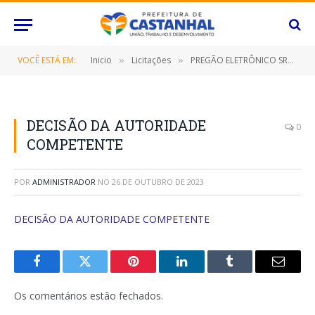
VOCÊ ESTÁ EM:
Inicio
Licitações
PREGÃO ELETRÔNICO SRP Nº 041/2023 (CONTRATAÇÃO DE EMPRESA ESPECIALIZADA PARAFORNECIMENTO DE PEÇAS DE VESTUÁRIO (MALHARIA), DESTINADO A ATENDER AS NECESSIDADES DAS DIVERSAS SECRETARIAS/FUNDOS MUNICIPAIS, BEM COMO, O INSTITUTO DE PREVIDÊNCIA DESTE MUNICÍPIO DE CASTANHAL/PARÁ, POR UM PERÍODO DE 12 (DOZE) MESES)
»
»
DECISÃO DA AUTORIDADE
0
COMPETENTE
POR
ADMINISTRADOR
NO
26 DE OUTUBRO DE 2023
DECISÃO DA AUTORIDADE COMPETENTE
Facebook
Twitter
Pinterest
O
Tumblr
E-
LinkedIn
mail
Os comentários estão fechados.