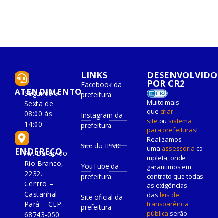
LINKS
DESENVOLVIDO
POR CR2
Facebook da
ATENDIMENTO
Segunda à
prefeitura
Muito mais
Sexta de
que
criar
08:00 às
Instagram da
site
ou
sistema
14:00
prefeitura
para prefeituras
!
Realizamos
Site do IPMC
uma
assessoria
co
ENDEREÇO
Av. Barão do
mpleta, onde
Rio Branco,
YouTube da
garantimos em
2232.
prefeitura
contrato que todas
Centro –
as exigências
Castanhal –
das
leis de
Site oficial da
Pará – CEP:
transparência
prefeitura
pública
serão
68743-050