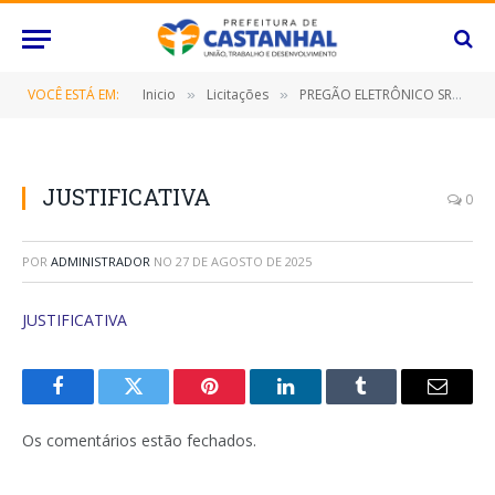
VOCÊ ESTÁ EM:
Inicio
Licitações
PREGÃO ELETRÔNICO SRP Nº 041/2023 (CONTRATAÇÃO DE EMPRESA ESPECIALIZADA PARAFORNECIMENTO DE PEÇAS DE VESTUÁRIO (MALHARIA), DESTINADO A ATENDER AS NECESSIDADES DAS DIVERSAS SECRETARIAS/FUNDOS MUNICIPAIS, BEM COMO, O INSTITUTO DE PREVIDÊNCIA DESTE MUNICÍPIO DE CASTANHAL/PARÁ, POR UM PERÍODO DE 12 (DOZE) MESES)
»
»
JUSTIFICATIVA
0
POR
ADMINISTRADOR
NO
27 DE AGOSTO DE 2025
JUSTIFICATIVA
Facebook
Twitter
Pinterest
O
Tumblr
E-
LinkedIn
mail
Os comentários estão fechados.