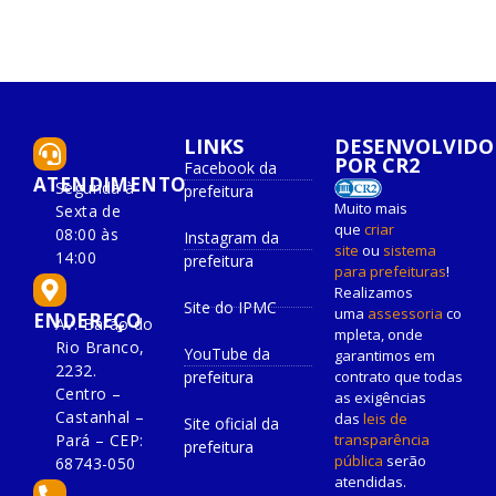
LINKS
DESENVOLVIDO
POR CR2
Facebook da
ATENDIMENTO
Segunda à
prefeitura
Muito mais
Sexta de
que
criar
08:00 às
Instagram da
site
ou
sistema
14:00
prefeitura
para prefeituras
!
Realizamos
Site do IPMC
uma
assessoria
co
ENDEREÇO
Av. Barão do
mpleta, onde
Rio Branco,
YouTube da
garantimos em
2232.
prefeitura
contrato que todas
Centro –
as exigências
Castanhal –
das
leis de
Site oficial da
Pará – CEP:
transparência
prefeitura
pública
serão
68743-050
atendidas.