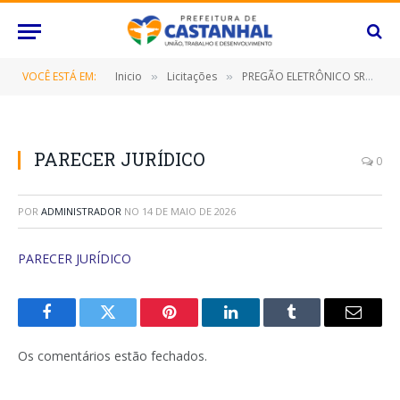
VOCÊ ESTÁ EM:
Inicio
Licitações
PREGÃO ELETRÔNICO SRP Nº 041/2023 (CONTRATAÇÃO DE EMPRESA ESPECIALIZADA PARAFORNECIMENTO DE PEÇAS DE VESTUÁRIO (MALHARIA), DESTINADO A ATENDER AS NECESSIDADES DAS DIVERSAS SECRETARIAS/FUNDOS MUNICIPAIS, BEM COMO, O INSTITUTO DE PREVIDÊNCIA DESTE MUNICÍPIO DE CASTANHAL/PARÁ, POR UM PERÍODO DE 12 (DOZE) MESES)
»
»
PARECER JURÍDICO
0
POR
ADMINISTRADOR
NO
14 DE MAIO DE 2026
PARECER JURÍDICO
Facebook
Twitter
Pinterest
O
Tumblr
E-
LinkedIn
mail
Os comentários estão fechados.