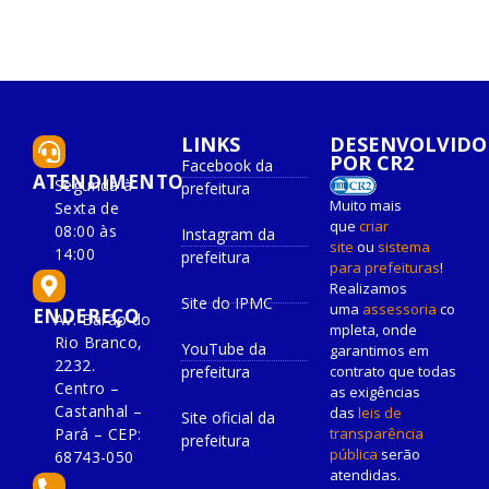
LINKS
DESENVOLVIDO
POR CR2
Facebook da
ATENDIMENTO
Segunda à
prefeitura
Muito mais
Sexta de
que
criar
08:00 às
Instagram da
site
ou
sistema
14:00
prefeitura
para prefeituras
!
Realizamos
Site do IPMC
uma
assessoria
co
ENDEREÇO
Av. Barão do
mpleta, onde
Rio Branco,
YouTube da
garantimos em
2232.
prefeitura
contrato que todas
Centro –
as exigências
Castanhal –
das
leis de
Site oficial da
Pará – CEP:
transparência
prefeitura
pública
serão
68743-050
atendidas.