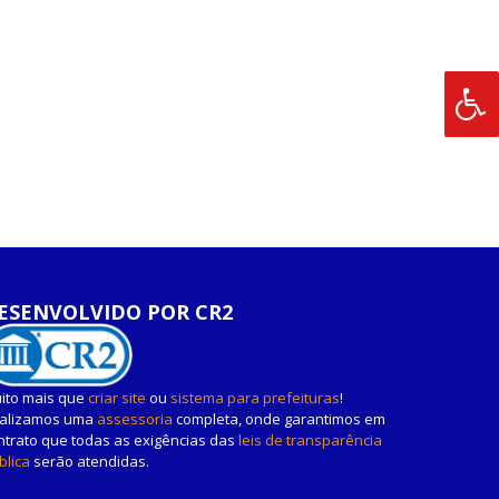
ESENVOLVIDO POR CR2
ito mais que
criar site
ou
sistema para prefeituras
!
alizamos uma
assessoria
completa, onde garantimos em
ntrato que todas as exigências das
leis de transparência
blica
serão atendidas.