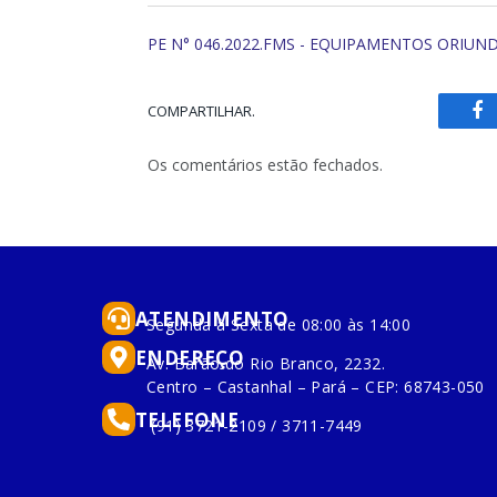
PE N° 046.2022.FMS - EQUIPAMENTOS ORIUN
COMPARTILHAR.
Fa
Os comentários estão fechados.
ATENDIMENTO
Segunda à Sexta de 08:00 às 14:00
ENDEREÇO
Av. Barão do Rio Branco, 2232.
Centro – Castanhal – Pará – CEP: 68743-050
TELEFONE
(91) 3721-2109 / 3711-7449