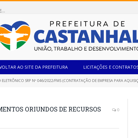
Dispensa de Licitação 085/2026 (CONTRATAÇÃO DE EMPRESA ESPECIALIZADA NA FABRICAÇÃO DE MÓVEIS SOB MEDIDA COM ESTRUTURA METÁLICA EM METALON PARA ATENDIMENTO DAS NECESSIDADES DA SALA SIMOV DA EMEF MADRE MARIA VIGANÓ)
VOLTAR AO SITE DA PREFEITURA
LICITAÇÕES E CONTRATO
ELETRÔNICO SRP Nº 046/2022/FMS (CONTRATAÇÃO DE EMPRESA PARA AQUISIÇÃO DE EQUIPAM
PAMENTOS ORIUNDOS DE RECURSOS
0