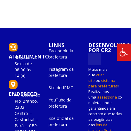
LINKS
DESENVOLVIDO
POR CR2
Facebook da
ATENDIMENTO
prefeitura
Segunda à
Sexta de
Instagram da
Muito mais
08:00 às
que
criar
prefeitura
14:00
site
ou
sistema
para prefeituras
!
Site do IPMC
Realizamos
ENDEREÇO
Av. Barão do
uma
assessoria
co
YouTube da
Rio Branco,
mpleta, onde
prefeitura
2232.
garantimos em
Centro –
contrato que todas
Site oficial da
as exigências
Castanhal –
prefeitura
das
leis de
Pará – CEP:
transparência