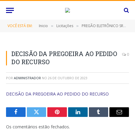
VOCÊ ESTÁ EM:
Inicio
Licitações
PREGÃO ELETRÔNICO SRP Nº 052/2023 (CONTRATAÇÃO DE EMPRESA ESPECIALIZADA PARA FORNECIMENTO DE EMULSÃO ASFÁLTICA CATIÔNICA TIPO CONCRETO BETUMINOSO USINADO À QUENTE-CBUQ)
»
»
DECISÃO DA PREGOEIRA AO PEDIDO
0
DO RECURSO
POR
ADMINISTRADOR
NO
26 DE OUTUBRO DE 2023
DECISÃO DA PREGOEIRA AO PEDIDO DO RECURSO
Facebook
Twitter
Pinterest
O
Tumblr
E-
LinkedIn
mail
Os comentários estão fechados.