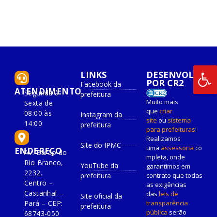
LINKS
DESENVOLVIDO
POR CR2
Facebook da
ATENDIMENTO
Segunda à
prefeitura
Muito mais
Sexta de
que
criar
08:00 às
Instagram da
site
ou
sistema
14:00
prefeitura
para prefeituras
!
Realizamos
Site do IPMC
uma
assessoria
co
ENDEREÇO
Av. Barão do
mpleta, onde
Rio Branco,
YouTube da
garantimos em
2232.
prefeitura
contrato que todas
Centro –
as exigências
Castanhal –
das
leis de
Site oficial da
Pará – CEP:
transparência
prefeitura
pública
serão
68743-050