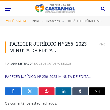
VOCÊ ESTÁ EM:
Inicio
Licitações
PREGÃO ELETRÔNICO SRP Nº 052/2023 (CONTRATAÇÃO DE EMPRESA ESPECIALIZADA PARA FORNECIMENTO DE EMULSÃO ASFÁLTICA CATIÔNICA TIPO CONCRETO BETUMINOSO USINADO À QUENTE-CBUQ)
»
»
PARECER JURÍDICO Nº 256_2023
0
MINUTA DE EDITAL
POR
ADMINISTRADOR
NO
26 DE OUTUBRO DE 2023
PARECER JURÍDICO Nº 256_2023 MINUTA DE EDITAL
Facebook
Twitter
Pinterest
O
Tumblr
E-
LinkedIn
mail
Os comentários estão fechados.