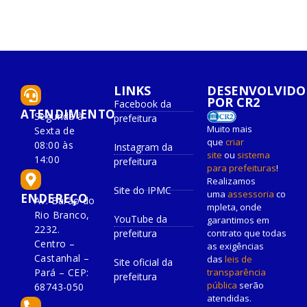
LINKS
DESENVOLVIDO
POR CR2
Facebook da
ATENDIMENTO
Segunda à
prefeitura
Muito mais
Sexta de
que
criar
08:00 às
Instagram da
site
ou
sistema
14:00
prefeitura
para prefeituras
!
Realizamos
Site do IPMC
uma
assessoria
co
ENDEREÇO
Av. Barão do
mpleta, onde
Rio Branco,
YouTube da
garantimos em
2232.
prefeitura
contrato que todas
Centro –
as exigências
Castanhal –
das
leis de
Site oficial da
Pará – CEP:
transparência
prefeitura
pública
serão
68743-050
atendidas.