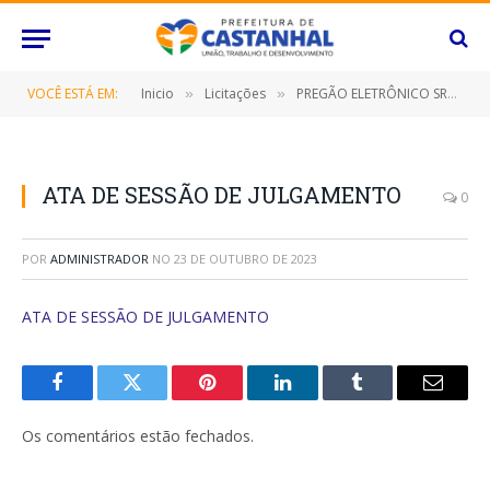
VOCÊ ESTÁ EM:
Inicio
Licitações
PREGÃO ELETRÔNICO SRP Nº 060/2023 (CONTRATAÇÃO DE EMPRESA ESPECIALIZADA PARA FORNECIMENTO DE UTENSÍLIOS E EQUIPAMENTOS PARA COPA COZINHA, DESTINADO A ATENDER AS NECESSIDADES DAS DIVERSAS SECRETARIAS/FUNDOS MUNICIPAIS)
»
»
ATA DE SESSÃO DE JULGAMENTO
0
POR
ADMINISTRADOR
NO
23 DE OUTUBRO DE 2023
ATA DE SESSÃO DE JULGAMENTO
Facebook
Twitter
Pinterest
O
Tumblr
E-
LinkedIn
mail
Os comentários estão fechados.