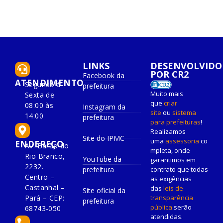
LINKS
DESENVOLVIDO
POR CR2
Facebook da
ATENDIMENTO
Segunda à
prefeitura
Muito mais
Sexta de
que
criar
08:00 às
Instagram da
site
ou
sistema
14:00
prefeitura
para prefeituras
!
Realizamos
Site do IPMC
uma
assessoria
co
ENDEREÇO
Av. Barão do
mpleta, onde
Rio Branco,
YouTube da
garantimos em
2232.
prefeitura
contrato que todas
Centro –
as exigências
Castanhal –
das
leis de
Site oficial da
Pará – CEP:
transparência
prefeitura
pública
serão
68743-050
atendidas.