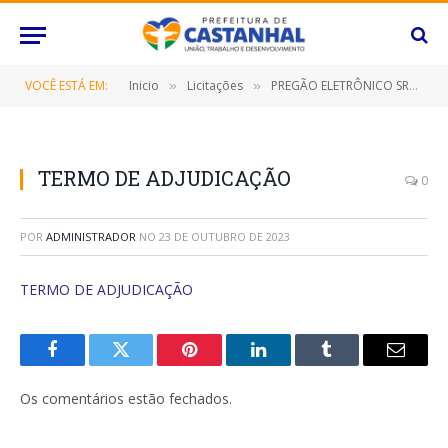
VOCÊ ESTÁ EM:
Inicio
Licitações
PREGÃO ELETRÔNICO SRP Nº 060/2023 (CONTRATAÇÃO DE EMPRESA ESPECIALIZADA PARA FORNECIMENTO DE UTENSÍLIOS E EQUIPAMENTOS PARA COPA COZINHA, DESTINADO A ATENDER AS NECESSIDADES DAS DIVERSAS SECRETARIAS/FUNDOS MUNICIPAIS)
»
»
TERMO DE ADJUDICAÇÃO
0
POR
ADMINISTRADOR
NO
23 DE OUTUBRO DE 2023
TERMO DE ADJUDICAÇÃO
Facebook
Twitter
Pinterest
O
Tumblr
E-
LinkedIn
mail
Os comentários estão fechados.